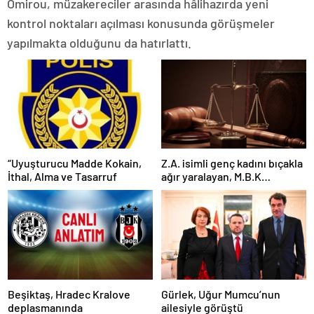
Omirou, müzakereciler arasında hâlihazırda yeni
kontrol noktaları açılması konusunda görüşmeler
yapılmakta olduğunu da hatırlattı.
“Uyuşturucu Madde Kokain,
Z.A. isimli genç kadını bıçakla
İthal, Alma ve Tasarruf
ağır yaralayan, M.B.K
mahkemeye çıkarıldı
Beşiktaş, Hradec Kralove
Gürlek, Uğur Mumcu’nun
deplasmanında
ailesiyle görüştü