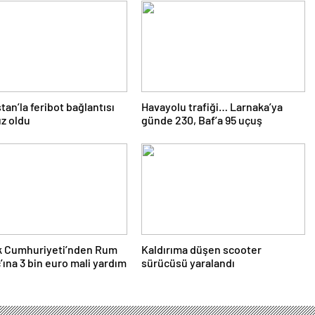
tan’la feribot bağlantısı
Havayolu trafiği… Larnaka’ya
ız oldu
günde 230, Baf’a 95 uçuş
lk Cumhuriyeti’nden Rum
Kaldırıma düşen scooter
ç’ına 3 bin euro mali yardım
sürücüsü yaralandı