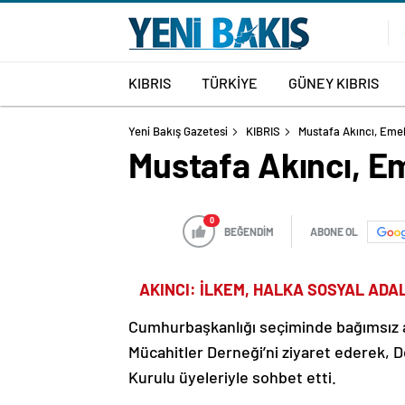
KIBRIS
TÜRKİYE
GÜNEY KIBRIS
Yeni Bakış Gazetesi
KIBRIS
Mustafa Akıncı, Emekl
Mustafa Akıncı, Em
0
BEĞENDİM
ABONE OL
AKINCI: İLKEM, HALKA SOSYAL AD
Cumhurbaşkanlığı seçiminde bağımsız a
Mücahitler Derneği’ni ziyaret ederek,
Kurulu üyeleriyle sohbet etti.