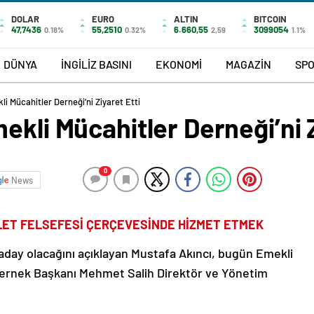
DOLAR
EURO
ALTIN
BITCOIN
47,7436
55,2510
6.660,55
3099054
0.18%
0.32%
2,59
1.1%
DÜNYA
İNGİLİZ BASINI
EKONOMİ
MAGAZİN
SP
i Mücahitler Derneği’ni Ziyaret Etti
ekli Mücahitler Derneği’ni Z
0
News
ALET FELSEFESİ ÇERÇEVESİNDE HİZMET ETMEK
day olacağını açıklayan Mustafa Akıncı, bugün Emekli
 Dernek Başkanı Mehmet Salih Direktör ve Yönetim