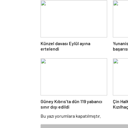
Künzel davası Eylül ayına
Yunanis
ertelendi
başarıs
Güney Kıbrıs’ta dün 119 yabancı
Çin Ha
sınır dışı edildi
Kızılha
Bu yazı yorumlara kapatılmıştır.