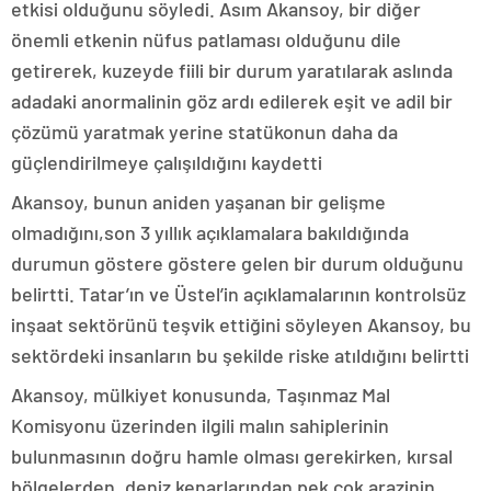
etkisi olduğunu söyledi. Asım Akansoy, bir diğer
önemli etkenin nüfus patlaması olduğunu dile
getirerek, kuzeyde fiili bir durum yaratılarak aslında
adadaki anormalinin göz ardı edilerek eşit ve adil bir
çözümü yaratmak yerine statükonun daha da
güçlendirilmeye çalışıldığını kaydetti
Akansoy, bunun aniden yaşanan bir gelişme
olmadığını
,
son 3 yıllık açıklamalara bakıldığında
durumun göstere göstere gelen bir durum olduğunu
belirtti. Tatar’ın ve Üstel’in
açıklamaları
nın
kontrolsüz
inşaat sektörünü teşvik ettiğini söyleyen Akansoy, bu
sektördeki insanların bu şekilde riske atıldığını
belirtti
Akansoy, mülkiyet konusunda, Taşınmaz Mal
Komisyonu üzerinden ilgili malın sahiplerinin
bulunmasının doğru hamle olması gerekirken, kırsal
bölgelerden, deniz kenarlarından pek çok arazinin