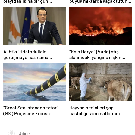
olayı zanlısına bir gün
büyük miktarda kaçak tütün
tutukluluk emri
ürünü ele geçirildi
Alihtia “Hristodulidis
“Kalo Horyo” (Vuda) atış
görüşmeye hazır ama
alanındaki yangına ilişkin
randevuyu Ağustos sonuna
soruşturma raporu
verdi”
tamamlandı
“Great Sea Inteconnector”
Hayvan besicileri şap
(GSI) Projesine Fransız
hastalığı tazminatlarının
“Meridiam” şirketi de dahil
ödenmemesi konusunda
oldu
tepkili