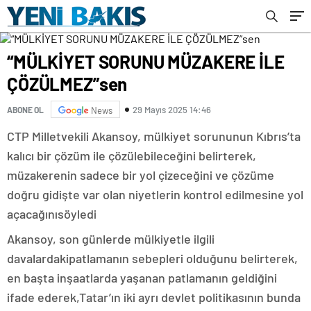
“MÜLKİYET SORUNU MÜZAKERE İLE
ÇÖZÜLMEZ”sen
29 Mayıs 2025 14:46
ABONE OL
News
CTP Milletvekili Akansoy, mülkiyet sorununun Kıbrıs’ta
kalıcı
bir çözüm ile çözülebileceğini belirterek,
müzakerenin sadece bir yol çizeceğini ve çözüme
doğru gidişte var olan niyetlerin kontrol edilmesine yol
aç
acağını
söyledi
Akansoy, son günlerde
mülkiyetle ilgili
davalardaki
patlama
nın
sebepleri olduğunu
belirterek,
en başta
inşaatlarda yaşanan patlamanın geldiğini
ifade ederek
,
Tatar’ın iki ayrı devlet politikasının bunda