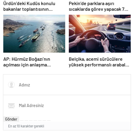
Ürdün’deki Kudüs konulu
Pekin’de parklara aşırı
bakanlar toplantısının
sıcaklarda görev yapacak 72
ardından ortak açıklama
robot yerleştirildi
yapıldı
AP: Hürmüz Boğazı’nın
Belçika, acemi sürücülere
açılması için anlaşma
yüksek performanslı arabaları
taslağına son hali verildi
yasaklamayı değerlendiriyor
Gönder
En az 10 karakter gerekli