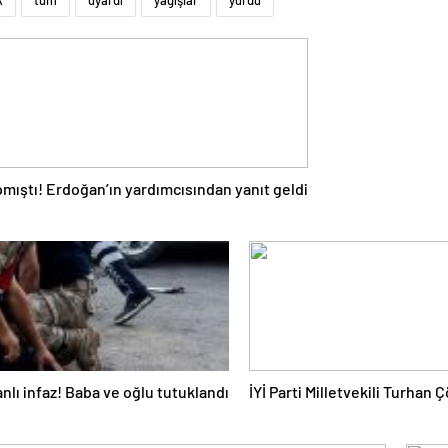
k
tüm
uyardı
yağışlar
yurdu
pmıştı! Erdoğan’ın yardımcısından yanıt geldi
lı infaz! Baba ve oğlu tutuklandı
İYİ Parti Milletvekili Turhan