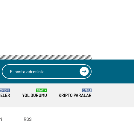
KONOMİ
TRAFİK
CANLI
TELER
YOL DURUMU
KRIPTO PARALAR
ri
RSS