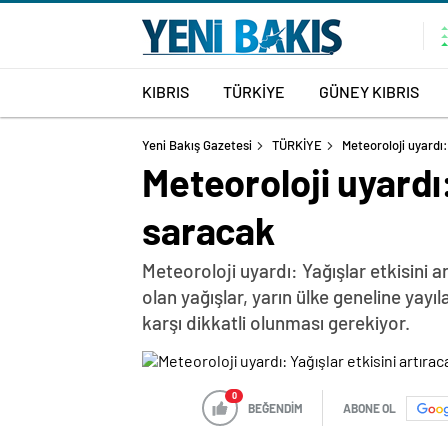
KIBRIS
TÜRKİYE
GÜNEY KIBRIS
Yeni Bakış Gazetesi
TÜRKİYE
Meteoroloji uyardı:
Meteoroloji uyardı:
saracak
Meteoroloji uyardı: Yağışlar etkisini
olan yağışlar, yarın ülke geneline ya
karşı dikkatli olunması gerekiyor.
0
BEĞENDİM
ABONE OL