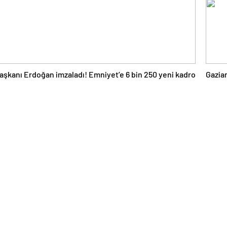
kanı Erdoğan imzaladı! Emniyet’e 6 bin 250 yeni kadro
Gazia