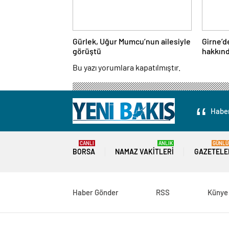
Gürlek, Uğur Mumcu’nun ailesiyle
Girne’de
görüştü
hakkınd
kararı a
Bu yazı yorumlara kapatılmıştır.
Haber
CANLI
ANLIK
GÜNLÜ
BORSA
NAMAZ VAKITLERI
GAZETELE
Haber Gönder
RSS
Künye