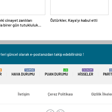
ki cinayet zanlıları
Öztürkler, Kaya’yı kabul etti
a birer gün tutukluluk
lındı
leri güncel olarak e-postanızdan takip edebilirsiniz !
K
TAHMİNİ
LİG
EKONOMİ
E
R
HAVA DURUMU
PUAN DURUMU
HISSELER
PARI
İletişim
Çerez Politikası
Gizlilik İlkele