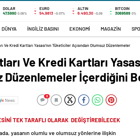
DOLAR
EURO
ALTIN
BITCOIN
47,5990
54,9813
6.490,30
3069589
0.06%
-0.07%
-0,09
0%
DÜNYA
İNGİLİZ BASINI
EKONOMİ
MAGAZİN
SP
rı Ve Kredi Kartları Yasası’nın Tüketiciler Açısından Olumsuz Düzenlemeler
arı Ve Kredi Kartları Yasası
Düzenlemeler İçerdiğini Bel
0
News
SİNİ TEK TARAFLI OLARAK DEĞİŞTİREBİLECEK
mada, yasanın olumlu ve olumsuz yönlerine ilişkin