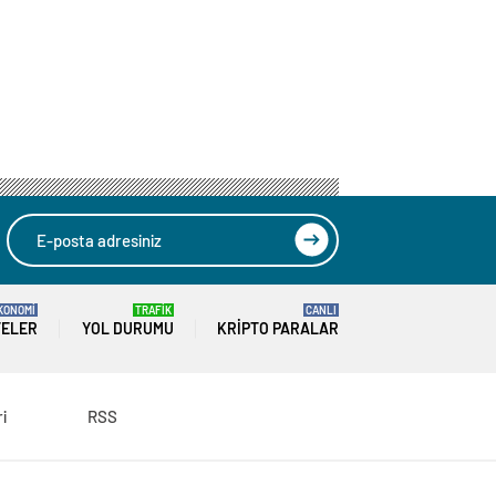
KONOMİ
TRAFİK
CANLI
TELER
YOL DURUMU
KRIPTO PARALAR
ri
RSS