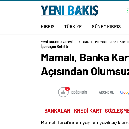
KIBRIS
TÜRKİYE
GÜNEY KIBRIS
Yeni Bakış Gazetesi
KIBRIS
Mamalı, Banka Kartla
İçerdiğini Belirtti
Mamalı, Banka Kartl
Açısından Olumsuz 
0
BEĞENDİM
ABONE OL
BANKALAR, KREDİ KARTI SÖZLEŞME
Mamalı tarafından yapılan yazılı açıkla