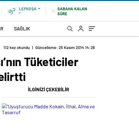
SABAHA KALAN
LEFKOŞA
SÜRE
°
OR
SAĞLIK
112 kez okundu
|
Güncelleme: 25 Kasım 2014 14:26
’nın Tüketiciler
irtti
İLGİNİZİ ÇEKEBİLİR