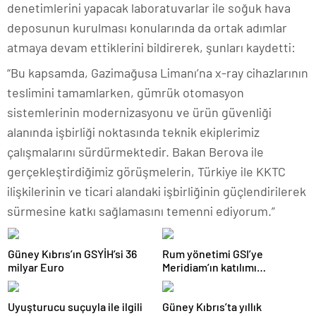
denetimlerini yapacak laboratuvarlar ile soğuk hava
deposunun kurulması konularında da ortak adımlar
atmaya devam ettiklerini bildirerek, şunları kaydetti:
“Bu kapsamda, Gazimağusa Limanı’na x-ray cihazlarının
teslimini tamamlarken, gümrük otomasyon
sistemlerinin modernizasyonu ve ürün güvenliği
alanında işbirliği noktasında teknik ekiplerimiz
çalışmalarını sürdürmektedir. Bakan Berova ile
gerçekleştirdiğimiz görüşmelerin, Türkiye ile KKTC
ilişkilerinin ve ticari alandaki işbirliğinin güçlendirilerek
sürmesine katkı sağlamasını temenni ediyorum.”
Güney Kıbrıs’ın GSYİH’si 36
Rum yönetimi GSI’ye
milyar Euro
Meridiam’ın katılımı
anlaşmasının dışında ve
seyirci kaldı
Uyuşturucu suçuyla ile ilgili
Güney Kıbrıs’ta yıllık