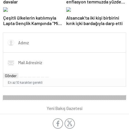
davalar
enflasyon temmuzda yüzde
2,9 oldu
Çeşitli ülkelerin katılımıyla
Alsancak’ta iki kişi birbirini
Lapta Gençlik Kampında “Milli
kırık içki bardağıyla darp etti
Bilinç Kampı”
gerçekleştiriliyor
Gönder
En az 10 karakter gerekli
Yeni Bakış Gazetesi