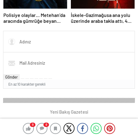
Polisiye olaylar… Metehan’da
İskele-Gazimağusa ana yolu
aracında gümrüğe beyan
üzerinde araba takla attı, 4
edilmemiş balık, tavuk ve et
kişi yaralandı
ürünleri tespit edilen kişiye
para cezası…
Gönder
En az 10 karakter gerekli
Yeni Bakış Gazetesi
0
0