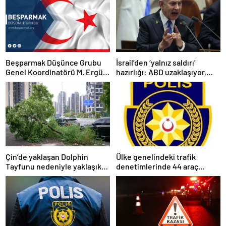
Beşparmak Düşünce Grubu
İsrail’den ‘yalnız saldırı’
Genel Koordinatörü M. Ergün
hazırlığı: ABD uzaklaşıyor,
Olgun
savaş çığırtkanı Netanyahu
kana doymuyor
Çin’de yaklaşan Dolphin
Ülke genelindeki trafik
Tayfunu nedeniyle yaklaşık
denetimlerinde 44 araç
390 bin kişi tahliye edildi
trafikten men edildi, 6 sürücü
tutuklandı