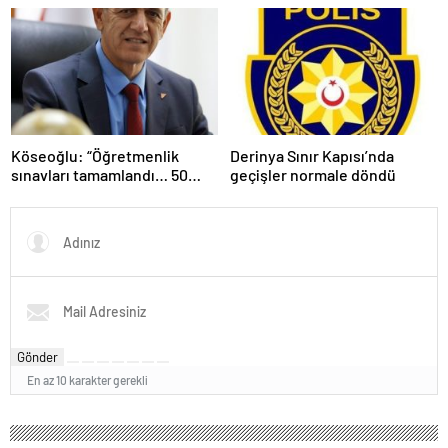
yaralandı
Köseoğlu: “Öğretmenlik
Derinya Sınır Kapısı’nda
sınavları tamamlandı… 50
geçişler normale döndü
branşta 2 bin 253 kişi sınava
katıldı”
Gönder
En az 10 karakter gerekli