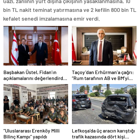
Gazi, zanlının yurt dışına çıkışının yasaklanmasına, 10
bin TL nakit teminat yatırmasına ve 2 kefilin 800 bin TL
kefalet senedi imzalamasına emir verdi.
Başbakan Üstel, Fidan’ın
Taçoy’dan Erhürman’a çağrı:
açıklamalarını değerlendirdi,
“Rum tarafının AB ve BM’yi
teşekkür etti
kullanarak kurmaya çalıştığı
tezgaha izin vermeyiniz”
“Uluslararası Erenköy Milli
Lefkoşa’da üç aracın karıştığı
Bilinç Kampı” yapıldı
trafik kazasında dört kişi