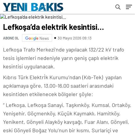
Lefkoşa’da elektrik kesintisi…
30 Mayıs 2026 09:13
ABONE OL
News
Lefkoşa
Trafo Merkezi’nde yapılacak 132/22 kV trafo
tesis işlemleri nedeniyle yarın geniş çaplı elektrik
kesintisi uygulanacak.
Kıbrıs Türk Elektrİk Kurumu’ndan (Kıb-Tek) yapılan
açıklamaya göre, 13.00-16.00 saatleri arasındaki
kesintiden etkilenecek bölgeler şöyle:
“
Lefkoşa, Lefkoşa Sanayi, Taşkınköy, Kumsal, Ortaköy,
Yenişehir, Göçmenköy, Küçük Kaymaklı, Hamitköy,
Yenikent, Gönyeli Alayköy kavşağı, Fuar Alanı, Gönyeli,
eski Gönyeli Boğaz Yolu’nun bir kısmı, Surlariçi ve