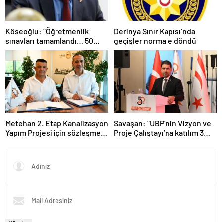
Köseoğlu: “Öğretmenlik
Derinya Sınır Kapısı’nda
sınavları tamamlandı… 50
geçişler normale döndü
branşta 2 bin 253 kişi sınava
katıldı”
Metehan 2. Etap Kanalizasyon
Savaşan: “UBP’nin Vizyon ve
Yapım Projesi için sözleşme
Proje Çalıştayı’na katılım 3
imzalandı
bini aştı”