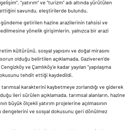
elişim”, “yatırım” ve “turizm” adı altında yürütülen
 ettiğini savundu, eleştirilerde bulundu.
gündeme getirilen hazine arazilerinin tahsisi ve
dilmesine yönelik girişimlerin, yalnızca bir arazi
üretim kültürünü, sosyal yapısını ve doğal mirasını
 sorun olduğu belirtilen açıklamada, Gaziveren’de
, Cengizköy ve Çamlıköy’e kadar yayılan “yapılaşma
okusunu tehdit ettiği kaydedildi.
, tarımsal karakterini kaybetmeye zorlandığı ve giderek
lduğu ileri sürülen açıklamada, tarımsal alanların, hazine
ının büyük ölçekli yatırım projelerine açılmasının
k dengelerini ve sosyal dokusunu geri dönülmez