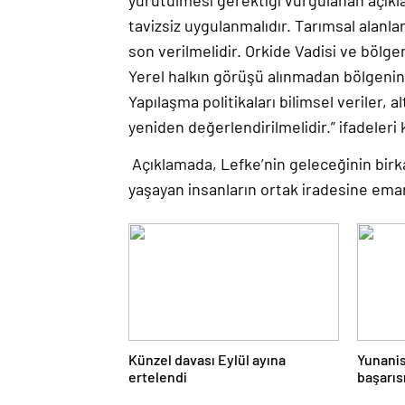
yürütülmesi gerektiği vurgulanan açıkla
tavizsiz uygulanmalıdır. Tarımsal alanl
son verilmelidir. Orkide Vadisi ve bölge
Yerel halkın görüşü alınmadan bölgenin 
Yapılaşma politikaları bilimsel veriler,
yeniden değerlendirilmelidir.” ifadeleri k
Açıklamada, Lefke’nin geleceğinin birka
yaşayan insanların ortak iradesine eman
Künzel davası Eylül ayına
Yunanis
ertelendi
başarıs