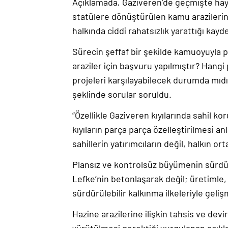
Açıklamada, Gaziveren’de geçmişte hayva
statülere dönüştürülen kamu arazilerin
halkında ciddi rahatsızlık yarattığı kayde
Sürecin şeffaf bir şekilde kamuoyuyla p
araziler için başvuru yapılmıştır? Hangi
projeleri karşılayabilecek durumda mıdı
şeklinde sorular soruldu.
“Özellikle Gaziveren kıyılarında sahil k
kıyıların parça parça özelleştirilmesi a
sahillerin yatırımcıların değil, halkın o
Plansız ve kontrolsüz büyümenin sürdürü
Lefke’nin betonlaşarak değil; üretimle, 
sürdürülebilir kalkınma ilkeleriyle geli
Hazine arazilerine ilişkin tahsis ve de