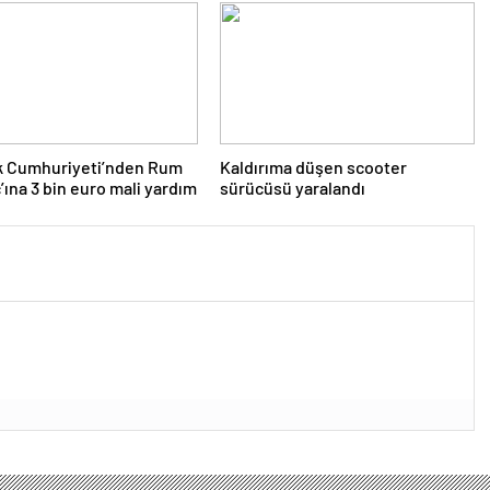
lk Cumhuriyeti’nden Rum
Kaldırıma düşen scooter
ç’ına 3 bin euro mali yardım
sürücüsü yaralandı