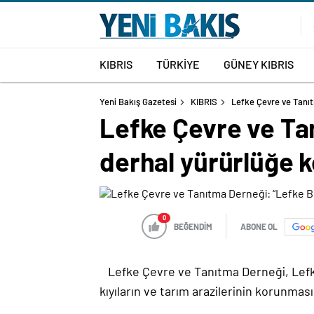
KIBRIS
TÜRKİYE
GÜNEY KIBRIS
Yeni Bakış Gazetesi
KIBRIS
Lefke Çevre ve Tanıt
Lefke Çevre ve Tan
derhal yürürlüğe k
0
BEĞENDİM
ABONE OL
Lefke Çevre ve Tanıtma Derneği,
Lefk
kıyıların ve tarım arazilerinin korunmas