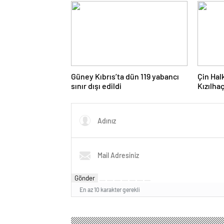
Güney Kıbrıs’ta dün 119 yabancı
Çin Ha
sınır dışı edildi
Kızılha
Gönder
En az 10 karakter gerekli