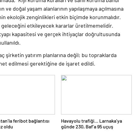
mada, “Kıyı koruma kuralları ve sahil koruma bandı
arın ve doğal yaşam alanlarının yapılaşmaya açılmasına
nin ekolojik zenginlikleri etkin biçimde korunmalıdır.
geleceğini etkileyecek kararlar üretilmemelidir.
 altyapı kapasitesi ve gerçek ihtiyaçlar doğrultusunda
ullanıldı.
ç şirketin yatırım planlarına değil; bu topraklarda
et edilmesi gerektiğine de işaret edildi.
tan’la feribot bağlantısı
Havayolu trafiği… Larnaka’ya
ız oldu
günde 230, Baf’a 95 uçuş