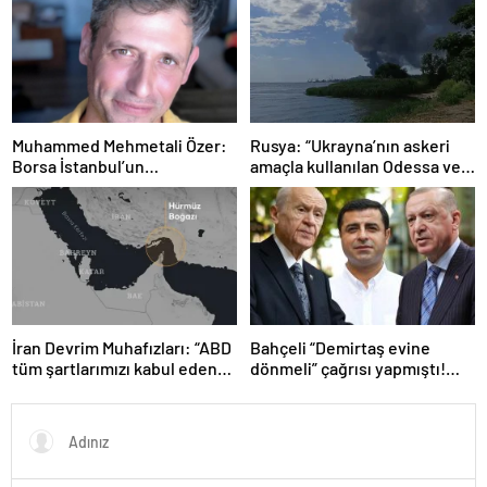
planını reddettiklerini
açıkladı
Muhammed Mehmetali Özer:
Rusya: “Ukrayna’nın askeri
Borsa İstanbul’un
amaçla kullanılan Odessa ve
Spekülasyonu, TL’nin Erimesi
Çornomorsk limanlarını
ve OTC’nin Yeniden Doğuşu
vurduk”
İran Devrim Muhafızları: “ABD
Bahçeli “Demirtaş evine
tüm şartlarımızı kabul edene
dönmeli” çağrısı yapmıştı!
kadar Hürmüz Boğazı’nı
Erdoğan’ın yardımcısından
kontrol altında tutacağız”
yanıt geldi