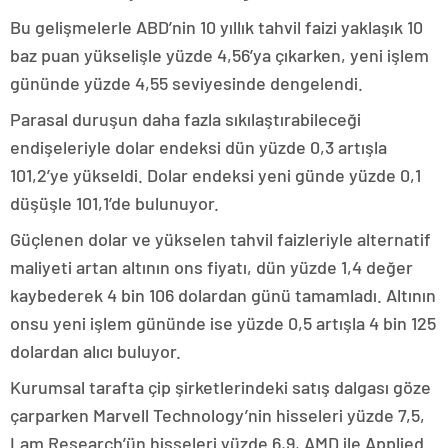
Bu gelişmelerle ABD’nin 10 yıllık tahvil faizi yaklaşık 10
baz puan yükselişle yüzde 4,56’ya çıkarken, yeni işlem
gününde yüzde 4,55 seviyesinde dengelendi.
Parasal duruşun daha fazla sıkılaştırabileceği
endişeleriyle dolar endeksi dün yüzde 0,3 artışla
101,2’ye yükseldi. Dolar endeksi yeni günde yüzde 0,1
düşüşle 101,1’de bulunuyor.
Güçlenen dolar ve yükselen tahvil faizleriyle alternatif
maliyeti artan altının ons fiyatı, dün yüzde 1,4 değer
kaybederek 4 bin 106 dolardan günü tamamladı. Altının
onsu yeni işlem gününde ise yüzde 0,5 artışla 4 bin 125
dolardan alıcı buluyor.
Kurumsal tarafta çip şirketlerindeki satış dalgası göze
çarparken Marvell Technology’nin hisseleri yüzde 7,5,
Lam Research’ün hisseleri yüzde 6,9, AMD ile Applied