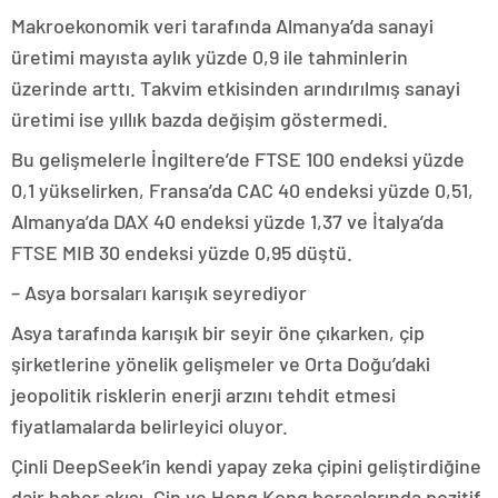
Makroekonomik veri tarafında Almanya’da sanayi
üretimi mayısta aylık yüzde 0,9 ile tahminlerin
üzerinde arttı. Takvim etkisinden arındırılmış sanayi
üretimi ise yıllık bazda değişim göstermedi.
Bu gelişmelerle İngiltere’de FTSE 100 endeksi yüzde
0,1 yükselirken, Fransa’da CAC 40 endeksi yüzde 0,51,
Almanya’da DAX 40 endeksi yüzde 1,37 ve İtalya’da
FTSE MIB 30 endeksi yüzde 0,95 düştü.
– Asya borsaları karışık seyrediyor
Asya tarafında karışık bir seyir öne çıkarken, çip
şirketlerine yönelik gelişmeler ve Orta Doğu’daki
jeopolitik risklerin enerji arzını tehdit etmesi
fiyatlamalarda belirleyici oluyor.
Çinli DeepSeek’in kendi yapay zeka çipini geliştirdiğine
dair haber akışı, Çin ve Hong Kong borsalarında pozitif