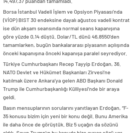
14.497,37 puandan tamamladı.
Borsa İstanbul Vadeli İşlem ve Opsiyon Piyasası’nda
(VİOP) BIST 30 endeksine dayalı ağustos vadeli kontrat
ise dün akşam seansında normal seans kapanışına
göre yüzde 0,14 düştü. Dolar/TL dünü 46,8550’den
tamamlarken, bugün bankalararası piyasanın açılışında
önceki kapanışına önceki kapanışa paralel seyrediyor.
Türkiye Cumhurbaşkanı Recep Tayyip Erdoğan, 36.⁠
⁠NATO Devlet ve Hükümet Başkanları Zirvesi’ne
katılmak üzere Ankara’ya gelen ABD Başkanı Donald
Trump ile Cumhurbaşkanlığı Külliyesi’nde bir araya
geldi.
Basın mensuplarının sorularını yanıtlayan Erdoğan, “F-
35 konusu bizim için yeni bir konu değil. Bunu Amerika
ile daha önce de görüştük. Biz 5 uçağın da sözünü
aldık. Sayın Trump’ın bu konuda bize ayrıca sözü var.