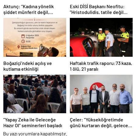
Aktunç: “Kadına yönelik
Eski DİSİ Başkanı Neofitu:
şiddet münferit değil,
“Hristodulidis, tatile değil
sistematik bir toplumsal
Kıbrıs sorununa odaklansın”
sorundur”
Boğaziçi’ndeki açılış ve
Haftalık trafik raporu:73 kaza,
kutlama etkinliği
1 ölü, 21 yaralı
“Yapay Zeka ile Geleceğe
Çeler: “Yükseköğretimde
Hazır Ol” seminerleri başladı
günü kurtaran değil, geleceği
planlayan politikalara ihtiyaç
Bu yazı yorumlara kapatılmıştır.