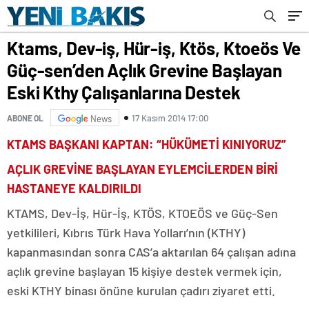
Çalışanlarına Destek
Ktams, Dev-iş, Hür-iş, Ktös, Ktoeös Ve
Güç-sen’den Açlık Grevine Başlayan
Eski Kthy Çalışanlarına Destek
17 Kasım 2014 17:00
ABONE OL
News
KTAMS BAŞKANI KAPTAN: “HÜKÜMETİ KINIYORUZ”
AÇLIK GREVİNE BAŞLAYAN EYLEMCİLERDEN BİRİ
HASTANEYE KALDIRILDI
KTAMS, Dev-İş, Hür-İş, KTÖS, KTOEÖS ve Güç-Sen
yetkilileri, Kıbrıs Türk Hava Yolları’nın (KTHY)
kapanmasından sonra CAS’a aktarılan 64 çalışan adına
açlık grevine başlayan 15 kişiye destek vermek için,
eski KTHY binası önüne kurulan çadırı ziyaret etti.