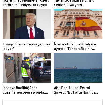
Muhammed Mehmetali Özer:
Tayland’da okul saldırısı:
Terörsüz Türkiye, Bir Hayalin
Sekiz ölü, 30 yaralı
Değil, Bir Zorunluluğun Adı
Trump:” İran anlaşma yapmak
İspanya hükümeti İtalya’yı
istiyor”
uyardı: “Tek taraflı sınır
kontrolünü kaldırın”
İspanya öncülüğünde
Abu Dabi Ulusal Petrol
düzenlenen operasyonda,
Şirketi: “Bu hafta Hürmüz
Batı Akdeniz’deki suç
Boğazı’nda 3 gemimiz
şebekesi çökertildi
saldırıya uğradı”