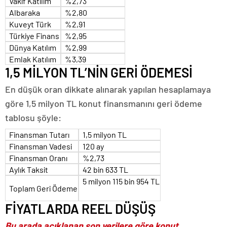
Vakıf Katılım
%2,73
Albaraka
%2,80
Kuveyt Türk
%2,91
Türkiye Finans
%2,95
Dünya Katılım
%2,99
Emlak Katılım
%3,39
1,5 MİLYON TL’NİN GERİ ÖDEMESİ
En düşük oran dikkate alınarak yapılan hesaplamaya
göre 1,5 milyon TL konut finansmanını geri ödeme
tablosu şöyle:
Finansman Tutarı
1,5 milyon TL
Finansman Vadesi
120 ay
Finansman Oranı
%2,73
Aylık Taksit
42 bin 633 TL
5 milyon 115 bin 954 TL
Toplam Geri Ödeme
FİYATLARDA REEL DÜŞÜŞ
Bu arada açıklanan son verilere göre konut