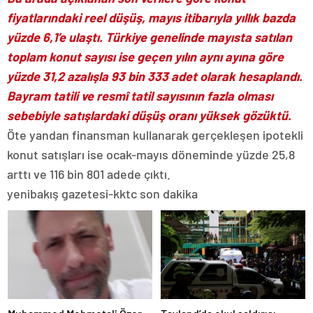
fiyatlarındaki reel düşüş, mayıs itibarıyla yıllık bazda
yüzde 6,1’e ulaştı. Türkiye genelinde mayısta satılan
toplam konut sayısı ise geçen yılın aynı ayına göre
yüzde 31,2 azalışla 93 bin 333 adet olarak hesaplandı.
Bayram tatili ve resmî tatil sayısının fazla olması
sebebiyle satışlardaki düşüş oranı yüksek gözüktü.
Öte yandan finansman kullanarak gerçekleşen ipotekli
konut satışları ise ocak-mayıs döneminde yüzde 25,8
arttı ve 116 bin 801 adede çıktı.
yenibakış gazetesi-kktc son dakika