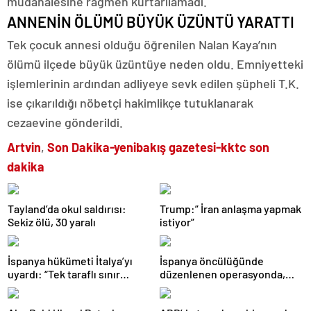
müdahalesine rağmen kurtarılamadı.
ANNENİN ÖLÜMÜ BÜYÜK ÜZÜNTÜ YARATTI
Tek çocuk annesi olduğu öğrenilen Nalan Kaya’nın
ölümü ilçede büyük üzüntüye neden oldu. Emniyetteki
işlemlerinin ardından adliyeye sevk edilen şüpheli T.K.
ise çıkarıldığı nöbetçi hakimlikçe tutuklanarak
cezaevine gönderildi.
Artvin
,
Son Dakika-yenibakış gazetesi-kktc son
dakika
Tayland’da okul saldırısı:
Trump:” İran anlaşma yapmak
Sekiz ölü, 30 yaralı
istiyor”
İspanya hükümeti İtalya’yı
İspanya öncülüğünde
uyardı: “Tek taraflı sınır
düzenlenen operasyonda,
kontrolünü kaldırın”
Batı Akdeniz’deki suç
şebekesi çökertildi