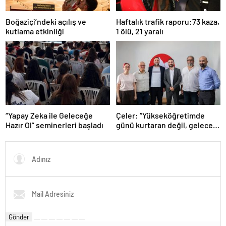
Boğaziçi’ndeki açılış ve
Haftalık trafik raporu:73 kaza,
kutlama etkinliği
1 ölü, 21 yaralı
“Yapay Zeka ile Geleceğe
Çeler: “Yükseköğretimde
Hazır Ol” seminerleri başladı
günü kurtaran değil, geleceği
planlayan politikalara ihtiyaç
var”
Gönder