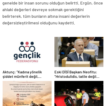
genelde bir insan sorunu olduğun belirtti. Ergün, önce
ahlaki değerleri devreye sokmak gerektiğini
belirterek, tüm bunların altına insani değerlerin
değersizleştirilmesi olduğunu kaydetti.
Aktunç: “Kadına yönelik
Eski DİSİ Başkanı Neofitu:
şiddet münferit değil,
“Hristodulidis, tatile değil
sistematik bir toplumsal
Kıbrıs sorununa odaklansın”
sorundur”