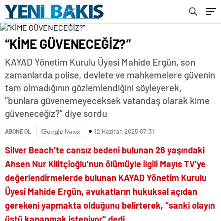
“KİME GÜVENECEĞİZ?”
KAYAD Yönetim Kurulu Üyesi Mahide Ergün, son
zamanlarda polise, devlete ve mahkemelere güvenin
tam olmadığının gözlemlendiğini söyleyerek,
“bunlara güvenemeyeceksek vatandaş olarak kime
güveneceğiz?” diye sordu
12 Haziran 2025 07:31
ABONE OL
News
Silver Beach’te cansız bedeni bulunan 26 yaşındaki
Ahsen Nur Kilitçioğlu’nun ölümüyle ilgili Mayıs TV’ye
değerlendirmelerde bulunan KAYAD Yönetim Kurulu
Üyesi Mahide Ergün, avukatların hukuksal açıdan
gerekeni yapmakta olduğunu belirterek, “sanki olayın
üstü kapanmak isteniyor” dedi