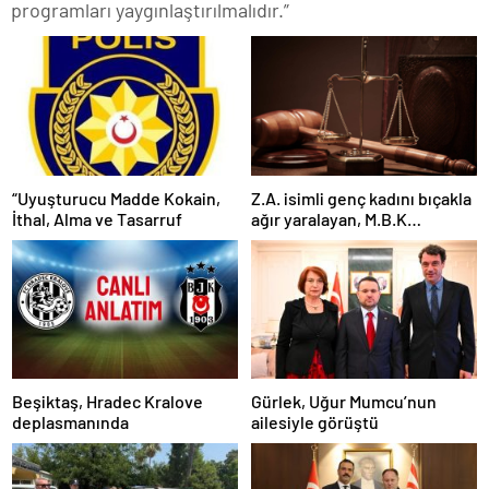
programları yaygınlaştırılmalıdır.”
“Uyuşturucu Madde Kokain,
Z.A. isimli genç kadını bıçakla
İthal, Alma ve Tasarruf
ağır yaralayan, M.B.K
mahkemeye çıkarıldı
Beşiktaş, Hradec Kralove
Gürlek, Uğur Mumcu’nun
deplasmanında
ailesiyle görüştü