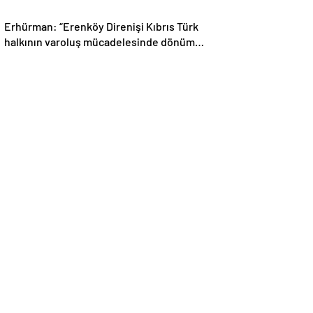
Erhürman: “Erenköy Direnişi Kıbrıs Türk
halkının varoluş mücadelesinde dönüm
noktalarından biri”