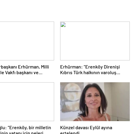
aşkanı Erhürman, Milli
Erhürman: “Erenköy Direnişi
e Vakfı başkanı ve
Kıbrıs Türk halkının varoluş
 kurulu üyelerini kabul
mücadelesinde dönüm
noktalarından biri”
lu: “Erenköy, bir milletin
Künzel davası Eylül ayına
inin vatanı için neleri
ertelendi