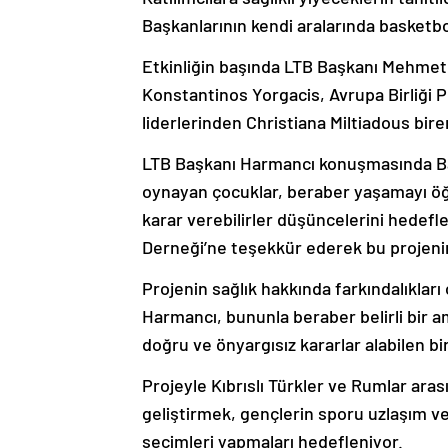
Başkanlarının kendi aralarında basketbo
Etkinliğin başında LTB Başkanı Mehme
Konstantinos Yorgacis, Avrupa Birliği P
liderlerinden Christiana Miltiadous bir
LTB Başkanı Harmancı konuşmasında Bar
oynayan çocuklar, beraber yaşamayı öğren
karar verebilirler düşüncelerini hedefl
Derneği’ne teşekkür ederek bu projenin
Projenin sağlık hakkında farkındalıkları
Harmancı, bununla beraber belirli bir a
doğru ve önyargısız kararlar alabilen bir
Projeyle Kıbrıslı Türkler ve Rumlar aras
geliştirmek, gençlerin sporu uzlaşım ve
seçimleri yapmaları hedefleniyor.