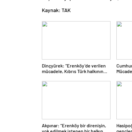
Kaynak: TAK
Dinçyürek: “Erenköy’de verilen
Cumhurb
mücadele, Kıbrıs Türk halkının
Mücadel
vatanına sahip çıkma iradesinin
yönetim
en güçlü göstergelerinden biri”
etti
Akpınar: “Erenköy bir direnişin,
Hasipoğ
yok edilmek istenen bir halkın
gençler