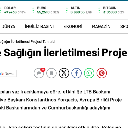
DOLAR
EURO
ALTIN
BITCOIN
47,7436
55,2510
6.660,55
3103860
0.18%
0.32%
2,59
0.2%
DÜNYA
İNGİLİZ BASINI
EKONOMİ
MAGAZİN
SP
ğlığın İlerletilmesi Projesi Tanıtıldı
 Sağlığın İlerletilmesi Projes
0
News
ılan yazılı açıklamaya göre, etkinliğe LTB Başkanı
 Başkanı Konstantinos Yorgacis, Avrupa Birliği Proje
ski Başkanlarından ve Cumhurbaşkanlığı adaylığını
ldığı, kan şekeri testinin de yapıldığı etkinlikte, Belediye