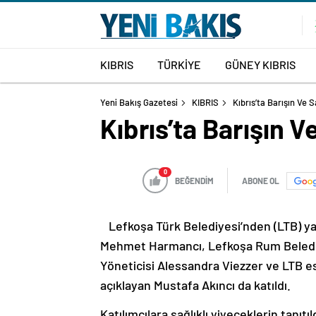
KIBRIS
TÜRKİYE
GÜNEY KIBRIS
Yeni Bakış Gazetesi
KIBRIS
Kıbrıs’ta Barışın Ve Sa
Kıbrıs’ta Barışın Ve
0
BEĞENDİM
ABONE OL
Lefkoşa Türk Belediyesi’nden (LTB) yap
Mehmet Harmancı, Lefkoşa Rum Belediye
Yöneticisi Alessandra Viezzer ve LTB e
açıklayan Mustafa Akıncı da katıldı.
Katılımcılara sağlıklı yiyeceklerin tanıtı