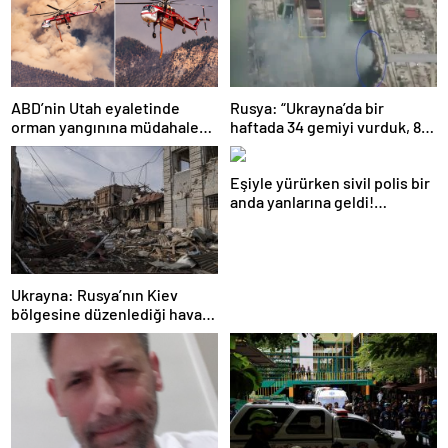
ABD’nin Utah eyaletinde
Rusya: “Ukrayna’da bir
orman yangınına müdahale
haftada 34 gemiyi vurduk, 8
eden helikopter düştü
yerleşim yerini ele geçirdik”
Eşiyle yürürken sivil polis bir
anda yanlarına geldi!
Sebebini açıklayınca
şaşırdılar
Ukrayna: Rusya’nın Kiev
bölgesine düzenlediği hava
saldırısında 4 kişi öldü