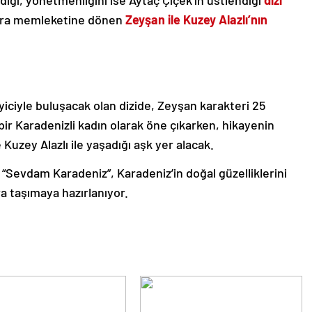
ğı, yönetmenliğini ise Aytaç Çiçek’in üstlendiği
dizi
onra memleketine dönen
Zeyşan ile Kuzey Alazlı’nın
iciyle buluşacak olan dizide, Zeyşan karakteri 25
r Karadenizli kadın olarak öne çıkarken, hikayenin
zey Alazlı ile yaşadığı aşk yer alacak.
 “Sevdam Karadeniz”, Karadeniz’in doğal güzelliklerini
a taşımaya hazırlanıyor.