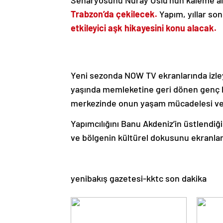
Senaryosunu Nuray Uslu’nun kaleme aldı
Trabzon’da çekilecek.
Yapım, yıllar s
etkileyici aşk hikayesini konu alacak.
Yeni sezonda NOW TV ekranlarında izley
yaşında memleketine geri dönen genç bi
merkezinde onun yaşam mücadelesi ve Ku
Yapımcılığını Banu Akdeniz’in üstlendiği
ve bölgenin kültürel dokusunu ekranlar
yenibakış gazetesi-kktc son dakika