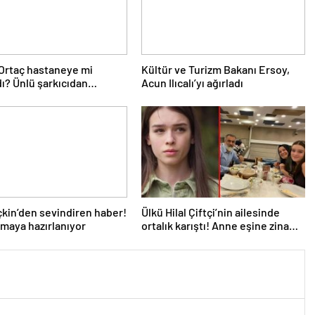
Ortaç hastaneye mi
Kültür ve Turizm Bakanı Ersoy,
ldı? Ünlü şarkıcıdan
Acun Ilıcalı’yı ağırladı
a geldi
kin’den sevindiren haber!
Ülkü Hilal Çiftçi’nin ailesinde
maya hazırlanıyor
ortalık karıştı! Anne eşine zina
davası açtı