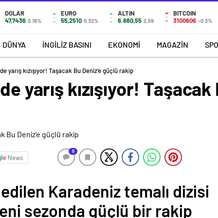
DOLAR
EURO
ALTIN
BITCOIN
47,7436
55,2510
6.660,55
3100606
0.18%
0.32%
2,59
-0.3%
DÜNYA
İNGİLİZ BASINI
EKONOMİ
MAGAZİN
SP
nde yarış kızışıyor! Taşacak Bu Deniz’e güçlü rakip
de yarış kızışıyor! Taşacak
0
News
p edilen Karadeniz temalı dizisi
eni sezonda güçlü bir rakip