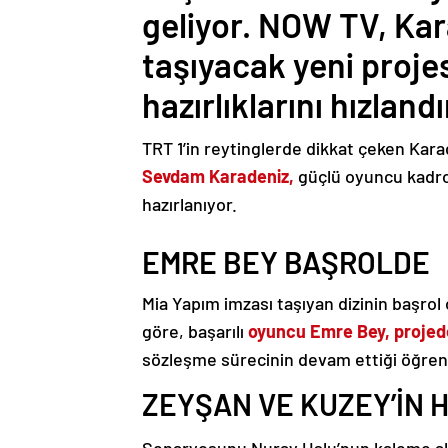
geliyor. NOW TV, Kar
taşıyacak yeni proje
hazırlıklarını hızlandı
TRT 1’in reytinglerde dikkat çeken Karad
Sevdam Karadeniz,
güçlü oyuncu kadros
hazırlanıyor.
EMRE BEY BAŞROLDE
Mia Yapım imzası taşıyan dizinin başrol
göre, başarılı
oyuncu Emre Bey, projede
sözleşme sürecinin devam ettiği öğreni
ZEYŞAN VE KUZEY’İN 