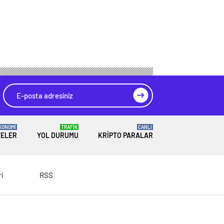
KONOMİ
TRAFİK
CANLI
TELER
YOL DURUMU
KRIPTO PARALAR
ri
RSS