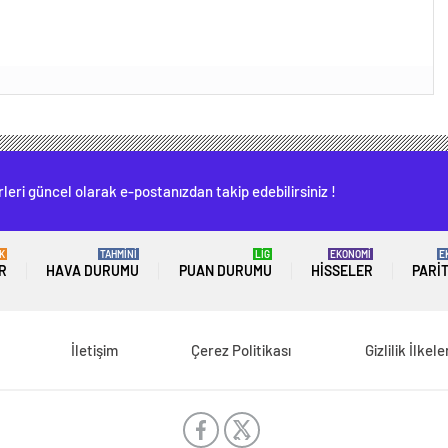
leri güncel olarak e-postanızdan takip edebilirsiniz !
K
TAHMİNİ
LİG
EKONOMİ
E
R
HAVA DURUMU
PUAN DURUMU
HISSELER
PARI
İletişim
Çerez Politikası
Gizlilik İlkele