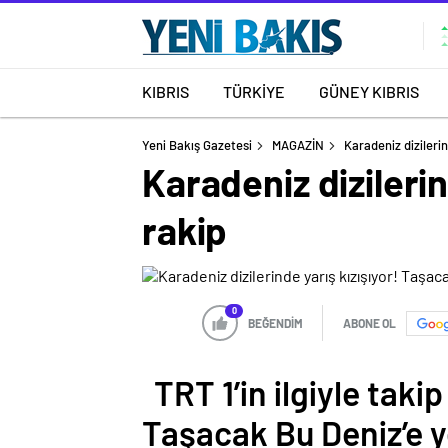
KIBRIS
TÜRKİYE
GÜNEY KIBRIS
Yeni Bakış Gazetesi
MAGAZİN
Karadeniz dizileri
Karadeniz dizilerin
rakip
0
BEĞENDİM
ABONE OL
TRT 1’in ilgiyle taki
Taşacak Bu Deniz’e y