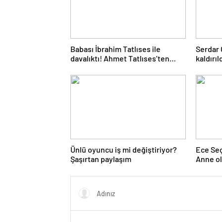
Babası İbrahim Tatlıses ile
Serdar 
davalıktı! Ahmet Tatlıses’ten
kaldırı
kritik hamle
açıklam
Ünlü oyuncu iş mi değiştiriyor?
Ece Seç
Şaşırtan paylaşım
Anne ol