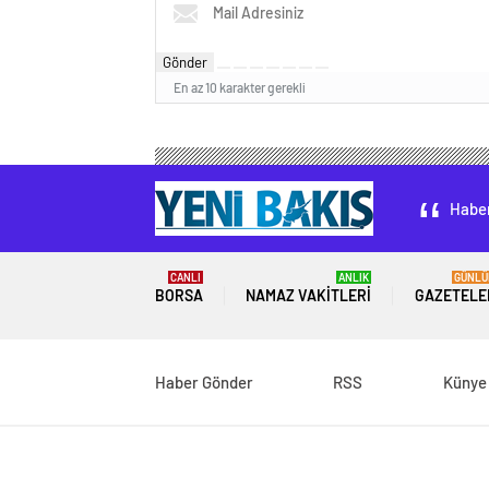
Gönder
En az 10 karakter gerekli
Haber
CANLI
ANLIK
GÜNLÜ
BORSA
NAMAZ VAKITLERI
GAZETELE
Haber Gönder
RSS
Künye