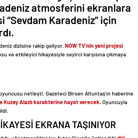
adeniz atmosferini ekranlara
si “Sevdam Karadeniz” için
rdı.
eniz dizisine rakip geliyor.
NOW TV’nin yeni projesi
u ve etkileyici hikayesiyle seyirci karşısına çıkmaya
 oyuncusu netleşti. Gazeteci Birsen Altuntaş’ın haberine
 Kuzey Alazlı karakterine hayat verecek.
Oyuncuyla
ldi.
HİKAYESİ EKRANA TAŞINIYOR