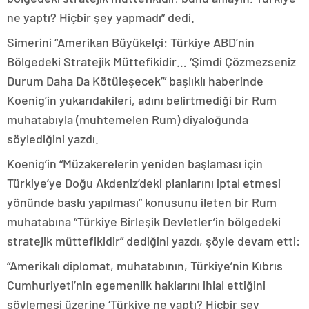
ne yaptı? Hiçbir şey yapmadı” dedi.
Simerini “Amerikan Büyükelçi: Türkiye ABD’nin
Bölgedeki Stratejik Müttefikidir… ‘Şimdi Çözmezseniz
Durum Daha Da Kötüleşecek’” başlıklı haberinde
Koenig’in yukarıdakileri, adını belirtmediği bir Rum
muhatabıyla (muhtemelen Rum) diyaloğunda
söylediğini yazdı.
Koenig’in “Müzakerelerin yeniden başlaması için
Türkiye’ye Doğu Akdeniz’deki planlarını iptal etmesi
yönünde baskı yapılması” konusunu ileten bir Rum
muhatabına “Türkiye Birleşik Devletler’in bölgedeki
stratejik müttefikidir” dediğini yazdı, şöyle devam etti:
“Amerikalı diplomat, muhatabının, Türkiye’nin Kıbrıs
Cumhuriyeti’nin egemenlik haklarını ihlal ettiğini
söylemesi üzerine ‘Türkiye ne yaptı? Hiçbir şey