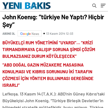
John Koenıg: “türkiye Ne Yaptı? Hiçbir
Şey”
13 Kasım 2014 12:03
ABONE OL
News
BÜYÜKELÇİ RUM YÖNETİMİNİ “UYARDI”… “KRİZİ
TIRMANDIRMAYA ÇALIŞIP SORUNA ŞİMDİ ÇÖZÜM
BULMAZSANIZ DURUM KÖTÜLEŞECEK”
“ABD DOĞAL GAZIN MÜZAKERE MASASINA
KONULMASI VE KIBRIS SORUNUNU İKİ TARAFIN
ÇÖZMESİ İÇİN YÖNTEM BULUNMASI GEREĞİNDE
ISRARLI”
Lefkoşa, 13 Kasım 14 (T.A.K.): ABD’nin Güney Kıbrıs’taki
Büyükelçisi John Koenig, “Türkiye Birleşik Devletler’in
bölgedeki stratejik müttefikidir, bunu anlayın. Türkiye