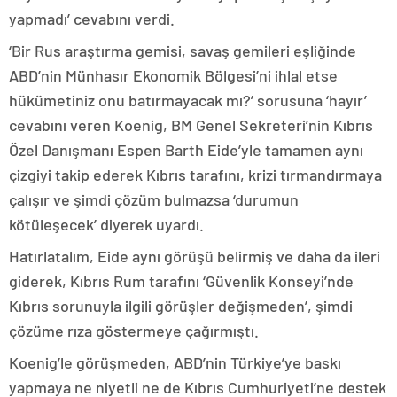
yapmadı’ cevabını verdi.
‘Bir Rus araştırma gemisi, savaş gemileri eşliğinde
ABD’nin Münhasır Ekonomik Bölgesi’ni ihlal etse
hükümetiniz onu batırmayacak mı?’ sorusuna ‘hayır’
cevabını veren Koenig, BM Genel Sekreteri’nin Kıbrıs
Özel Danışmanı Espen Barth Eide’yle tamamen aynı
çizgiyi takip ederek Kıbrıs tarafını, krizi tırmandırmaya
çalışır ve şimdi çözüm bulmazsa ‘durumun
kötüleşecek’ diyerek uyardı.
Hatırlatalım, Eide aynı görüşü belirmiş ve daha da ileri
giderek, Kıbrıs Rum tarafını ‘Güvenlik Konseyi’nde
Kıbrıs sorunuyla ilgili görüşler değişmeden’, şimdi
çözüme rıza göstermeye çağırmıştı.
Koenig’le görüşmeden, ABD’nin Türkiye’ye baskı
yapmaya ne niyetli ne de Kıbrıs Cumhuriyeti’ne destek