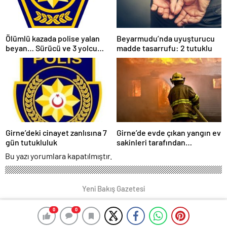
Ölümlü kazada polise yalan
Beyarmudu’nda uyuşturucu
beyan… Sürücü ve 3 yolcu
madde tasarrufu: 2 tutuklu
tutuklandı
Girne’deki cinayet zanlısına 7
Girne’de evde çıkan yangın ev
gün tutukluluk
sakinleri tarafından
söndürüldü
Bu yazı yorumlara kapatılmıştır.
Yeni Bakış Gazetesi
0
0