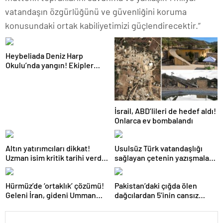
vatandaşın özgürlüğünü ve güvenliğini koruma
konusundaki ortak kabiliyetimizi güçlendirecektir.”
Heybeliada Deniz Harp
Okulu’nda yangın! Ekipler
seferber oldu
İsrail, ABD’lileri de hedef aldı!
Onlarca ev bombalandı
Altın yatırımcıları dikkat!
Usulsüz Türk vatandaşlığı
Uzman isim kritik tarihi verdi:
sağlayan çetenin yazışmaları
Bu veri her şeyi değiştirebilir
ortaya çıktı!
Hürmüz’de ‘ortaklık’ çözümü!
Pakistan’daki çığda ölen
Geleni İran, gideni Umman
dağcılardan 5’inin cansız
ortaklığı yönetecek
bedeni askeri helikopterle
dağdan alındı