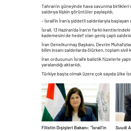
Tahran’ın güneyinde hava savunma birlikleri v
saldırıya ilişkin görüntüler paylaşıldı.
– İsrail’in İran’a şiddetli saldırılarıyla başlaya
İsrail, 13 Haziran’da İran’ın farklı kentlerin
kademesini de hedef olan geniş çaplı saldırıl
İran Genelkurmay Başkanı, Devrim Muhafızlar
bilim insanı saldırılarda ölürken, toplam sivil 
İran ordusunun İsrail’e balistik füzelerle yapt
yaralandığı aktarıldı.
Türkiye başta olmak üzere çok sayıda ülke İsrai
Filistin Dışişleri Bakanı: “İsrail’in
Suudi A