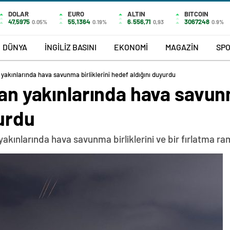
DOLAR
EURO
ALTIN
BITCOIN
47,5975
55,1364
6.556,71
3067248
0.05%
0.19%
0,93
0.9%
DÜNYA
İNGİLİZ BASINI
EKONOMİ
MAGAZİN
SP
 yakınlarında hava savunma birliklerini hedef aldığını duyurdu
ran yakınlarında hava savunm
urdu
 yakınlarında hava savunma birliklerini ve bir fırlatma r