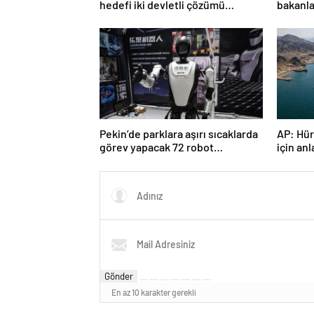
hedefi iki devletli çözümü
bakanla
ortadan kaldırmak”
Ürdün’
Pekin’de parklara aşırı sıcaklarda
AP: Hür
görev yapacak 72 robot
için an
yerleştirildi
verildi
Gönder
En az 10 karakter gerekli