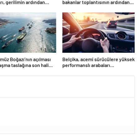
rı, gerilimin ardından
bakanlar toplantısının ardından
de görüştü
ortak açıklama yapıldı
müz Boğazı’nın açılması
Belçika, acemi sürücülere yüksek
laşma taslağına son hali
performanslı arabaları
yasaklamayı değerlendiriyor