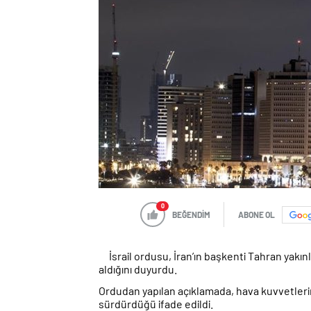
0
BEĞENDİM
ABONE OL
İsrail ordusu, İran’ın başkenti Tahran yakın
aldığını duyurdu.
Ordudan yapılan açıklamada, hava kuvvetlerin
sürdürdüğü ifade edildi.