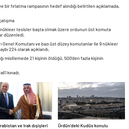
e bir fırlatma rampasının hedef alındığı belirtilen açıklamada,
n çatışma
deki nükleer tesisler başta olmak üzere ordunun üst komuta
ar düzenledi.
ı Genel Komutanı ve bazı üst düzey komutanlar ile 9 nükleer
kaybı 224 olarak açıklandı.
ığı misillemede 21 kişinin öldüğü, 500’den fazla kişinin
l’i kınadı.
rabistan ve Irak dışişleri
Ürdün’deki Kudüs konulu