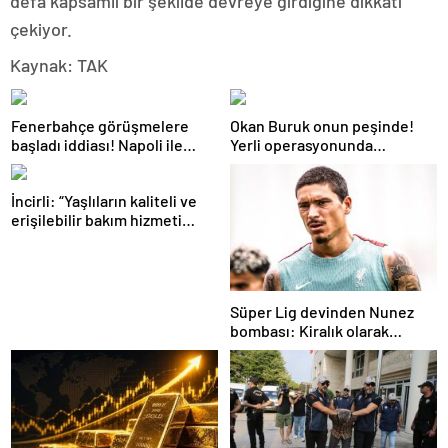
defa kapsamlı bir şekilde devreye girdiğine dikkati
çekiyor.
Kaynak: TAK
Fenerbahçe görüşmelere
Okan Buruk onun peşinde!
başladı iddiası! Napoli ile
Yerli operasyonunda
Romelu Lukaku trafiği
masadaki ilk isim belli oldu
İncirli: “Yaşlıların kaliteli ve
erişilebilir bakım hizmeti
alması en temel önceliğimiz”
Süper Lig devinden Nunez
bombası: Kiralık olarak
geliyor!