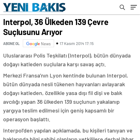
Interpol, 36 Ülkeden 139 Çevre
Suçlusunu Arıyor
17 Kasım 2014 17:15
ABONE OL
News
Uluslararası Polis Teşkilatı (Interpol), bütün dünyada
doğayı katleden suçlulara karşı savaş açtı.
Merkezi Fransa’nın Lyon kentinde bulunan Interpol,
bütün dünyada nesli tükenen hayvanları avlayarak
doğayı katleden, özellikle yasa dışı fil dişi ve balık
avcılığı yapan 36 ülkeden 139 suçlunun yakalanıp
yargıya teslim edilmesi için geniş kapsamlı bir
operasyon başlattı.
Interpol’den yapılan açıklamada, bu kişileri tanıyan ve
haklarında bilgi sahibi olanların yetkililere derhal ihbar