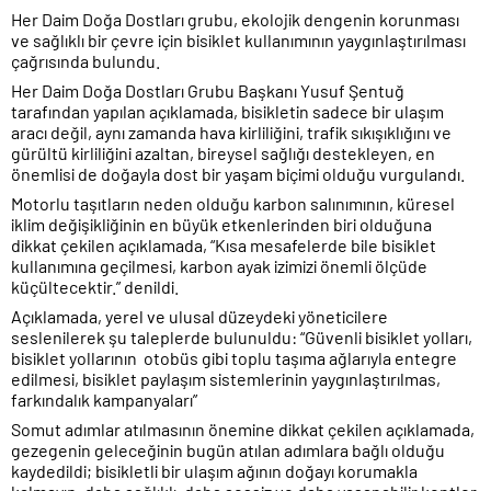
Her Daim Doğa Dostları grubu, ekolojik dengenin korunması
ve sağlıklı bir çevre için bisiklet kullanımının yaygınlaştırılması
çağrısında bulundu.
Her Daim Doğa Dostları Grubu Başkanı Yusuf Şentuğ
tarafından yapılan açıklamada, bisikletin sadece bir ulaşım
aracı değil, aynı zamanda hava kirliliğini, trafik sıkışıklığını ve
gürültü kirliliğini azaltan, bireysel sağlığı destekleyen, en
önemlisi de doğayla dost bir yaşam biçimi olduğu vurgulandı.
Motorlu taşıtların neden olduğu karbon salınımının, küresel
iklim değişikliğinin en büyük etkenlerinden biri olduğuna
dikkat çekilen açıklamada, “Kısa mesafelerde bile bisiklet
kullanımına geçilmesi, karbon ayak izimizi önemli ölçüde
küçültecektir.” denildi.
Açıklamada, yerel ve ulusal düzeydeki yöneticilere
seslenilerek şu taleplerde bulunuldu: “Güvenli bisiklet yolları,
bisiklet yollarının otobüs gibi toplu taşıma ağlarıyla entegre
edilmesi, bisiklet paylaşım sistemlerinin yaygınlaştırılmas,
farkındalık kampanyaları”
Somut adımlar atılmasının önemine dikkat çekilen açıklamada,
gezegenin geleceğinin bugün atılan adımlara bağlı olduğu
kaydedildi; bisikletli bir ulaşım ağının doğayı korumakla