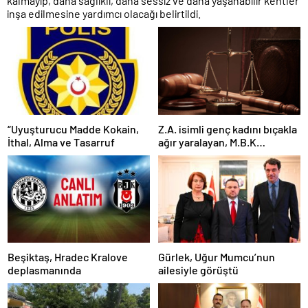
kalmayıp, daha sağlıklı, daha sessiz ve daha yaşanabilir kentler
inşa edilmesine yardımcı olacağı belirtildi.
“Uyuşturucu Madde Kokain,
Z.A. isimli genç kadını bıçakla
İthal, Alma ve Tasarruf
ağır yaralayan, M.B.K
mahkemeye çıkarıldı
Beşiktaş, Hradec Kralove
Gürlek, Uğur Mumcu’nun
deplasmanında
ailesiyle görüştü