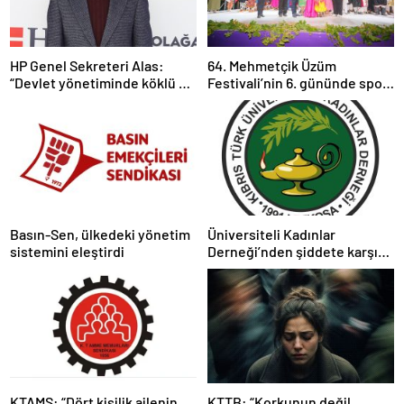
HP Genel Sekreteri Alas:
64. Mehmetçik Üzüm
“Devlet yönetiminde köklü bir
Festivali’nin 6. gününde spor
zihniyet değişimine ihtiyaç
ve kültür buluştu
var”
Basın-Sen, ülkedeki yönetim
Üniversiteli Kadınlar
sistemini eleştirdi
Derneği’nden şiddete karşı
tedbir çağrısı
KTAMS: “Dört kişilik ailenin
KTTB: “Korkunun değil