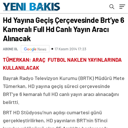
Hd Yayına Geçiş Çerçevesinde Brt’ye 6
Kameralı Full Hd Canlı Yayın Aracı
Alınacak
17 Kasım 2014 17:23
ABONE OL
News
TÜMERKAN: ARAÇ FUTBOL NAKLEN YAYINLARINDA
KULLANILACAK
Bayrak Radyo Televizyon Kurumu (BRTK) Müdürü Mete
Tümerkan, HD yayına geçiş süreci çerçevesinde
BRT’ye 6 kemaralı full HD canlı yayın aracı alınacağını
belirtti.
BRT HD Stüdyosu’nun açılışı cumartesi günü
gerçekleştirilirken, HD yayınların BRT’nin 51’inci