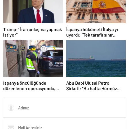
Trump:” İran anlaşma yapmak
İspanya hükümeti İtalya’yı
istiyor”
uyardı: “Tek taraflı sınır
kontrolünü kaldırın”
İspanya öncülüğünde
Abu Dabi Ulusal Petrol
düzenlenen operasyonda,
Şirketi: “Bu hafta Hürmüz
Batı Akdeniz’deki suç
Boğazı’nda 3 gemimiz
şebekesi çökertildi
saldırıya uğradı”