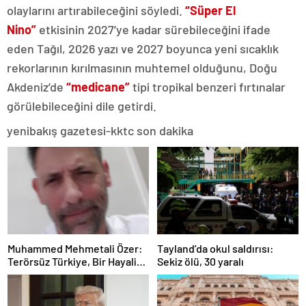
olaylarını artırabileceğini söyledi.
“Süper El
Nino”
etkisinin 2027’ye kadar sürebileceğini ifade
eden Tağıl, 2026 yazı ve 2027 boyunca yeni sıcaklık
rekorlarının kırılmasının muhtemel olduğunu, Doğu
Akdeniz’de
“medicane”
tipi tropikal benzeri fırtınalar
görülebileceğini dile getirdi.
yenibakış gazetesi-kktc son dakika
Muhammed Mehmetali Özer:
Tayland’da okul saldırısı:
Terörsüz Türkiye, Bir Hayalin
Sekiz ölü, 30 yaralı
Değil, Bir Zorunluluğun Adı