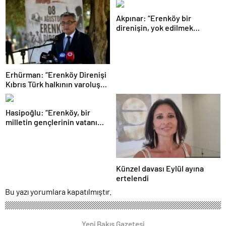
kabul etti
Akpınar: “Erenköy bir
direnişin, yok edilmek
istenen bir halkın ‘Ben
buradayım ve var olmaya
devam edeceğim’ dediği yer”
Erhürman: “Erenköy Direnişi
Kıbrıs Türk halkının varoluş
mücadelesinde dönüm
noktalarından biri”
Hasipoğlu: “Erenköy, bir
milletin gençlerinin vatanı
için neleri göze alabileceğinin
destanıdır”
Künzel davası Eylül ayına
ertelendi
Bu yazı yorumlara kapatılmıştır.
Yeni Bakış Gazetesi