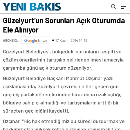
Güzelyurt’un Sorunları Açık Oturumda
Ele Alınıyor
17 Kasım 2014 14:18
ABONE OL
News
Güzelyurt Belediyesi, bölgedeki sorunların tespiti ve
çözüm önerilerinin tartışılıp belirlenebilmesi amacıyla
çarşamba günü açık oturum düzenliyor.
Güzelyurt Belediye Başkanı Mahmut Özçınar yazılı
açıklamasında, Güzelyurt çevresinin her geçen gün
geçmiş parlak dönemlerinden biraz daha uzaklaştığı,
bölgeye sahip çıkılmadığı ve tartışmaların arttığı bir
süreçten geçildiğini kaydetti.
Özçınar, “Hiç hak etmediğimiz bu süreci durdurmak ve
hakkımız olan yüksek refah düzeyine kavuşmak tüm