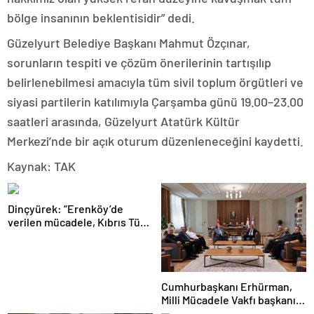
bölge insanının beklentisidir” dedi.
Güzelyurt Belediye Başkanı Mahmut Özçınar,
sorunların tespiti ve çözüm önerilerinin tartışılıp
belirlenebilmesi amacıyla tüm sivil toplum örgütleri ve
siyasi partilerin katılımıyla Çarşamba günü 19.00–23.00
saatleri arasında, Güzelyurt Atatürk Kültür
Merkezi’nde bir açık oturum düzenleneceğini kaydetti.
Kaynak: TAK
Dinçyürek: “Erenköy’de
verilen mücadele, Kıbrıs Türk
halkının vatanına sahip çıkma
iradesinin en güçlü
göstergelerinden biri”
Cumhurbaşkanı Erhürman,
Milli Mücadele Vakfı başkanı
ve yönetim kurulu üyelerini