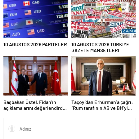
10 AGUSTOS 2026 PARITELER
10 AGUSTOS 2026 TURKIYE
GAZETE MANSETLERI
Başbakan Üstel, Fidan’ın
Taçoy’dan Erhürman’a çağrı:
açıklamalarını değerlendirdi,
“Rum tarafının AB ve BM’yi
teşekkür etti
kullanarak kurmaya çalıştığı
tezgaha izin vermeyiniz”