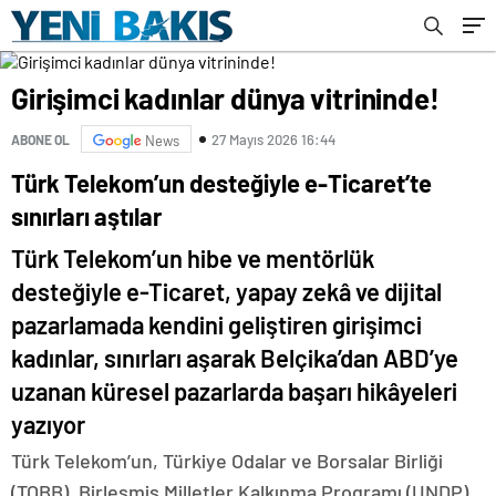
Girişimci kadınlar dünya vitrininde!
27 Mayıs 2026 16:44
ABONE OL
News
Türk Telekom’un desteğiyle e-Ticaret’te
sınırları aştılar
Türk Telekom’un hibe ve mentörlük
desteğiyle e-Ticaret, yapay zekâ ve dijital
pazarlamada kendini geliştiren girişimci
kadınlar, sınırları aşarak Belçika’dan ABD’ye
uzanan küresel pazarlarda başarı hikâyeleri
yazıyor
Türk Telekom’un, Türkiye Odalar ve Borsalar Birliği
(TOBB), Birleşmiş Milletler Kalkınma Programı (UNDP)