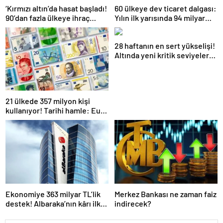
‘Kırmızı altın’da hasat başladı!
60 ülkeye dev ticaret dalgası:
90’dan fazla ülkeye ihraç
Yılın ilk yarısında 94 milyar
ediliyor
dolar ihracat!
28 haftanın en sert yükselişi!
Altında yeni kritik seviyeler
belli oldu
21 ülkede 357 milyon kişi
kullanıyor! Tarihi hamle: Euro
banknotları 25 yıl sonra
yenileniyor
Ekonomiye 363 milyar TL’lik
Merkez Bankası ne zaman faiz
destek! Albaraka’nın kârı ilk
indirecek?
yarıda %48 arttı