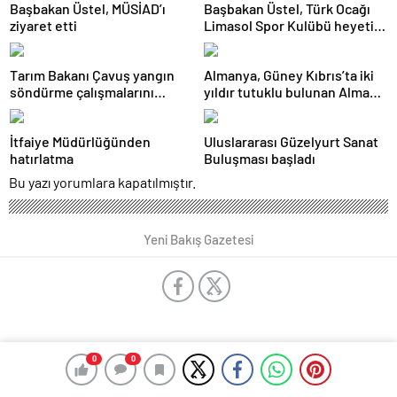
Başbakan Üstel, MÜSİAD’ı
Başbakan Üstel, Türk Ocağı
ziyaret etti
Limasol Spor Kulübü heyetini
kabul etti
Tarım Bakanı Çavuş yangın
Almanya, Güney Kıbrıs’ta iki
söndürme çalışmalarını
yıldır tutuklu bulunan Alman
yerinde inceledi
emlakçının serbest
bırakılmasını talep etti
İtfaiye Müdürlüğünden
Uluslararası Güzelyurt Sanat
hatırlatma
Buluşması başladı
Bu yazı yorumlara kapatılmıştır.
Yeni Bakış Gazetesi
0
0