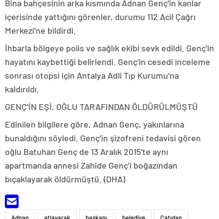
Bina bahçesinin arka kısmında Adnan Genç’in kanlar
içerisinde yattığını görenler, durumu 112 Acil Çağrı
Merkezi’ne bildirdi.
İhbarla bölgeye polis ve sağlık ekibi sevk edildi. Genç’in
hayatını kaybettiği belirlendi. Genç’in cesedi inceleme
sonrası otopsi için Antalya Adli Tıp Kurumu’na
kaldırıldı.
GENÇ’İN EŞİ, OĞLU TARAFINDAN ÖLDÜRÜLMÜŞTÜ
Edinilen bilgilere göre, Adnan Genç, yakınlarına
bunaldığını söyledi. Genç’in şizofreni tedavisi gören
oğlu Batuhan Genç de 13 Aralık 2015’te aynı
apartmanda annesi Zahide Genç’i boğazından
bıçaklayarak öldürmüştü. (DHA)
Adnan
atlayarak
başkanı
belediye
Çatıdan