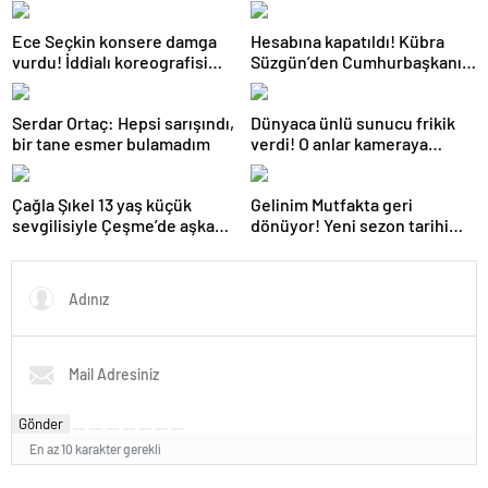
Ece Seçkin konsere damga
Hesabına kapatıldı! Kübra
vurdu! İddialı koreografisi
Süzgün’den Cumhurbaşkanı
dikkat çekti
Erdoğan’a yardım çağrısı
Serdar Ortaç: Hepsi sarışındı,
Dünyaca ünlü sunucu frikik
bir tane esmer bulamadım
verdi! O anlar kameraya
yansıdı
Çağla Şıkel 13 yaş küçük
Gelinim Mutfakta geri
sevgilisiyle Çeşme’de aşka
dönüyor! Yeni sezon tarihi
geldi
belli oldu
Gönder
En az 10 karakter gerekli