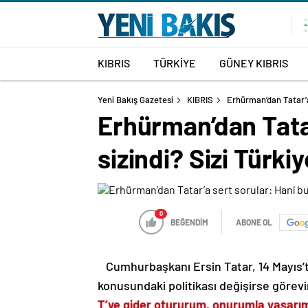
KIBRIS
TÜRKİYE
GÜNEY KIBRIS
Yeni Bakış Gazetesi
KIBRIS
Erhürman’dan Tatar’a 
Erhürman’dan Tatar
sizindi? Sizi Türki
0
BEĞENDİM
ABONE OL
Cumhurbaşkanı Ersin Tatar, 14 Mayıs’t
konusundaki politikası değişirse görevin
T’ye gider otururum, onurumla yaşarı