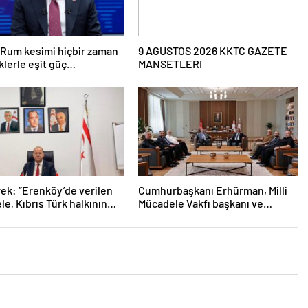
“Rum kesimi hiçbir zaman
9 AGUSTOS 2026 KKTC GAZETE
klerle eşit güç
MANSETLERI
mına, devlet paylaşımına
cek. Bu iki iki daha dört
ğinde bir konu”
ek: “Erenköy’de verilen
Cumhurbaşkanı Erhürman, Milli
e, Kıbrıs Türk halkının
Mücadele Vakfı başkanı ve
a sahip çıkma iradesinin
yönetim kurulu üyelerini kabul
ü göstergelerinden biri”
etti