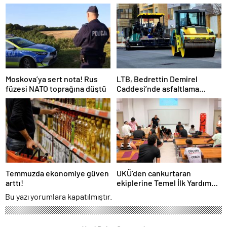
Karatepe tutuklandı
Moskova’ya sert nota! Rus
LTB, Bedrettin Demirel
füzesi NATO toprağına düştü
Caddesi’nde asfaltlama
çalışması yapılacağını
duyurdu
Temmuzda ekonomiye güven
UKÜ’den cankurtaran
arttı!
ekiplerine Temel İlk Yardım
Eğitimi
Bu yazı yorumlara kapatılmıştır.