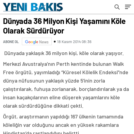
Dünyada 36 Milyon Kişi Yaşamını Köle
Olarak Sürdürüyor
18 Kasım 2014 08:36
ABONE OL
News
Dünyada yaklaşık 36 milyon kişi, köle olarak yaşıyor.
Merkezi Avustralya’nın Perth kentinde bulunan Walk
Free örgütü, yayımladığı “Küresel Kölelik Endeksi”nde
dünya nüfusunun yaklaşık yüzde 5’inin zorla
çalıştırılarak, fuhuşa zorlanarak, borçlandırılarak ya da
insan kaçakçılarının eline düşerek yaşamlarını köle
olarak sürdürdüğüne dikkati çekti.
Örgüt, araştırmanın yapıldığı 167 ülkenin tamamında
köleliğin var olduğunu ancak en yüksek rakamlara
Hindistan’da rastlandığını belirtti.