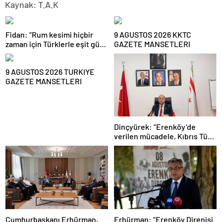
Kaynak: T.A.K
Fidan: “Rum kesimi hiçbir
9 AGUSTOS 2026 KKTC
zaman için Türklerle eşit güç
GAZETE MANSETLERI
paylaşımına, devlet
paylaşımına gitmeyecek. Bu
9 AGUSTOS 2026 TURKIYE
iki iki daha dört kesinliğinde
GAZETE MANSETLERI
bir konu”
Dinçyürek: “Erenköy’de
verilen mücadele, Kıbrıs Türk
halkının vatanına sahip çıkma
iradesinin en güçlü
göstergelerinden biri”
Cumhurbaşkanı Erhürman,
Erhürman: “Erenköy Direnişi