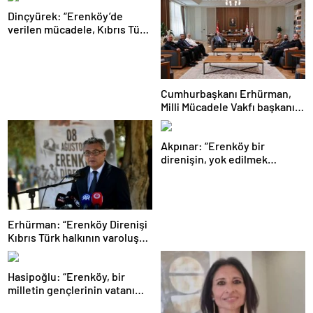
Dinçyürek: “Erenköy’de
verilen mücadele, Kıbrıs Türk
halkının vatanına sahip çıkma
iradesinin en güçlü
göstergelerinden biri”
Cumhurbaşkanı Erhürman,
Milli Mücadele Vakfı başkanı
ve yönetim kurulu üyelerini
kabul etti
Akpınar: “Erenköy bir
direnişin, yok edilmek
istenen bir halkın ‘Ben
buradayım ve var olmaya
devam edeceğim’ dediği yer”
Erhürman: “Erenköy Direnişi
Kıbrıs Türk halkının varoluş
mücadelesinde dönüm
noktalarından biri”
Hasipoğlu: “Erenköy, bir
milletin gençlerinin vatanı
için neleri göze alabileceğinin