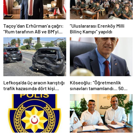
Taçoy’dan Erhürman’a çağrı:
“Uluslararası Erenköy Milli
“Rum tarafının AB ve BM’yi
Bilinç Kampı” yapıldı
kullanarak kurmaya çalıştığı
tezgaha izin vermeyiniz”
Lefkoşa’da üç aracın karıştığı
Köseoğlu: “Öğretmenlik
trafik kazasında dört kişi
sınavları tamamlandı… 50
yaralandı
branşta 2 bin 253 kişi sınava
katıldı”