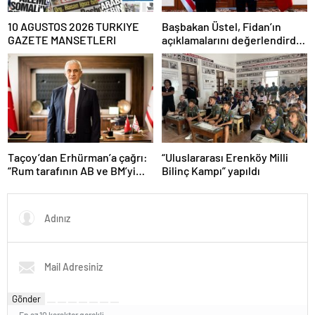
10 AGUSTOS 2026 TURKIYE
Başbakan Üstel, Fidan’ın
GAZETE MANSETLERI
açıklamalarını değerlendirdi,
teşekkür etti
Taçoy’dan Erhürman’a çağrı:
“Uluslararası Erenköy Milli
“Rum tarafının AB ve BM’yi
Bilinç Kampı” yapıldı
kullanarak kurmaya çalıştığı
tezgaha izin vermeyiniz”
Gönder