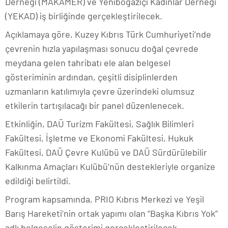
Derneği (MAKAMER) ve Yeniboğaziçi Kadınlar Derneği
(YEKAD) iş birliğinde gerçekleştirilecek.
Açıklamaya göre, Kuzey Kıbrıs Türk Cumhuriyeti’nde
çevrenin hızla yapılaşması sonucu doğal çevrede
meydana gelen tahribatı ele alan belgesel
gösteriminin ardından, çeşitli disiplinlerden
uzmanların katılımıyla çevre üzerindeki olumsuz
etkilerin tartışılacağı bir panel düzenlenecek.
Etkinliğin, DAÜ Turizm Fakültesi, Sağlık Bilimleri
Fakültesi, İşletme ve Ekonomi Fakültesi, Hukuk
Fakültesi, DAÜ Çevre Kulübü ve DAÜ Sürdürülebilir
Kalkınma Amaçları Kulübü’nün destekleriyle organize
edildiği belirtildi.
Program kapsamında, PRIO Kıbrıs Merkezi ve Yeşil
Barış Hareketi’nin ortak yapımı olan “Başka Kıbrıs Yok”
adlı belgeselin gösterimi gerçekleştirilecek.