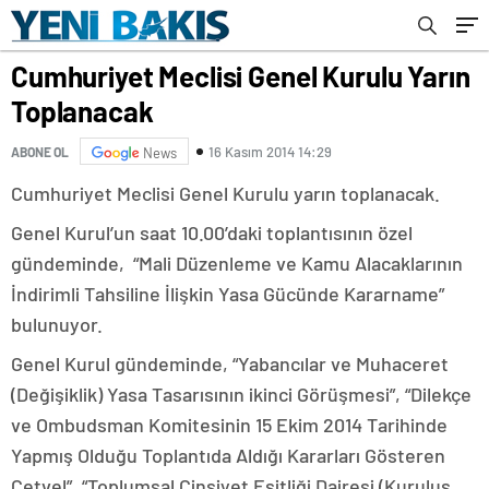
Cumhuriyet Meclisi Genel Kurulu Yarın
Toplanacak
16 Kasım 2014 14:29
ABONE OL
News
Cumhuriyet Meclisi Genel Kurulu yarın toplanacak.
Genel Kurul’un saat 10.00’daki toplantısının özel
gündeminde, “Mali Düzenleme ve Kamu Alacaklarının
İndirimli Tahsiline İlişkin Yasa Gücünde Kararname”
bulunuyor.
Genel Kurul gündeminde, “Yabancılar ve Muhaceret
(Değişiklik) Yasa Tasarısının ikinci Görüşmesi”, “Dilekçe
ve Ombudsman Komitesinin 15 Ekim 2014 Tarihinde
Yapmış Olduğu Toplantıda Aldığı Kararları Gösteren
Cetvel”, “Toplumsal Cinsiyet Eşitliği Dairesi (Kuruluş,