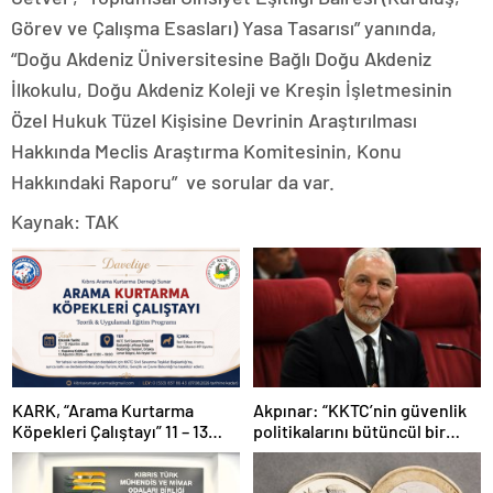
Görev ve Çalışma Esasları) Yasa Tasarısı” yanında,
“Doğu Akdeniz Üniversitesine Bağlı Doğu Akdeniz
İlkokulu, Doğu Akdeniz Koleji ve Kreşin İşletmesinin
Özel Hukuk Tüzel Kişisine Devrinin Araştırılması
Hakkında Meclis Araştırma Komitesinin, Konu
Hakkındaki Raporu” ve sorular da var.
Kaynak: TAK
KARK, “Arama Kurtarma
Akpınar: “KKTC’nin güvenlik
Köpekleri Çalıştayı” 11 – 13
politikalarını bütüncül bir
Ağustos arası yapılacak
yaklaşımla yeniden
değerlendirmesi gerekiyor”