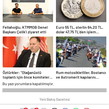
Fellahoğlu, KTMMOB Genel
Euro 55 TL, sterlin 64,20 TL,
Başkanı Çelik’i ziyaret etti
dolar 47,75 TL’den işlem
görüyor
Öztürkler: “Olağanüstü
Rum motosikletliler, Bostancı
toplantı için önce komiteler
ve Astromerit kapılarını
gerekli kararları üretmeli”
bugün “kısa süreliğine
Bu yazı yorumlara kapatılmıştır.
kapatacak”
Yeni Bakış Gazetesi