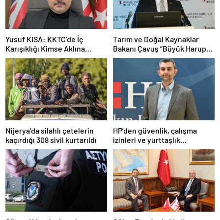
Yusuf KISA: KKTC’de İç
Tarım ve Doğal Kaynaklar
Karışıklığı Kimse Aklına
Bakanı Çavuş “Büyük Harup
Getirmesin
Çalıştayı”na katıldı
Nijerya’da silahlı çetelerin
HP’den güvenlik, çalışma
kaçırdığı 308 sivil kurtarıldı
izinleri ve yurttaşlık
uygulamalarına ilişkin
öneriler