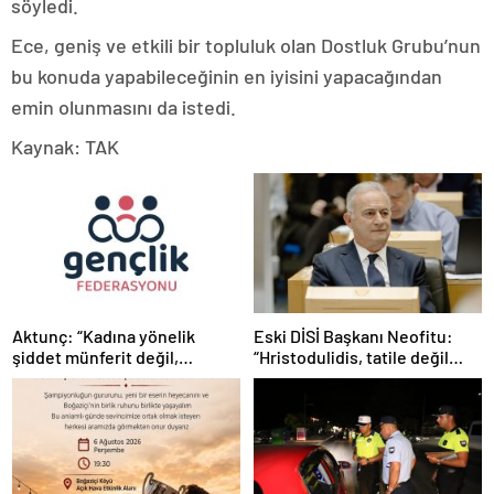
söyledi.
Ece, geniş ve etkili bir topluluk olan Dostluk Grubu’nun
bu konuda yapabileceğinin en iyisini yapacağından
emin olunmasını da istedi.
Kaynak: TAK
Aktunç: “Kadına yönelik
Eski DİSİ Başkanı Neofitu:
şiddet münferit değil,
“Hristodulidis, tatile değil
sistematik bir toplumsal
Kıbrıs sorununa odaklansın”
sorundur”