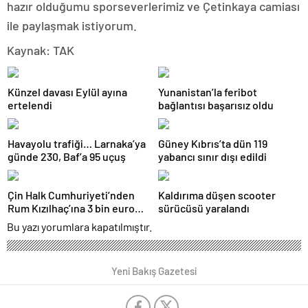
hazır olduğumu sporseverlerimiz ve Çetinkaya camiası
ile paylaşmak istiyorum.
Kaynak: TAK
Künzel davası Eylül ayına
Yunanistan’la feribot
ertelendi
bağlantısı başarısız oldu
Havayolu trafiği… Larnaka’ya
Güney Kıbrıs’ta dün 119
günde 230, Baf’a 95 uçuş
yabancı sınır dışı edildi
Çin Halk Cumhuriyeti’nden
Kaldırıma düşen scooter
Rum Kızılhaç’ına 3 bin euro
sürücüsü yaralandı
mali yardım
Bu yazı yorumlara kapatılmıştır.
Yeni Bakış Gazetesi