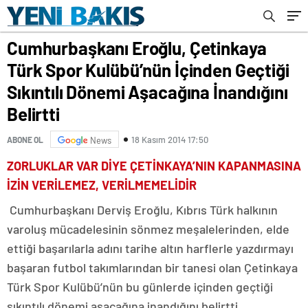
Aşacağına İnandığını Belirtti
Cumhurbaşkanı Eroğlu, Çetinkaya
Türk Spor Kulübü’nün İçinden Geçtiği
Sıkıntılı Dönemi Aşacağına İnandığını
Belirtti
18 Kasım 2014 17:50
ABONE OL
News
ZORLUKLAR VAR DİYE ÇETİNKAYA’NIN KAPANMASINA
İZİN VERİLEMEZ, VERİLMEMELİDİR
Cumhurbaşkanı Derviş Eroğlu, Kıbrıs Türk halkının
varoluş mücadelesinin sönmez meşalelerinden, elde
ettiği başarılarla adını tarihe altın harflerle yazdırmayı
başaran futbol takımlarından bir tanesi olan Çetinkaya
Türk Spor Kulübü’nün bu günlerde içinden geçtiği
sıkıntılı dönemi aşacağına inandığını belirtti.