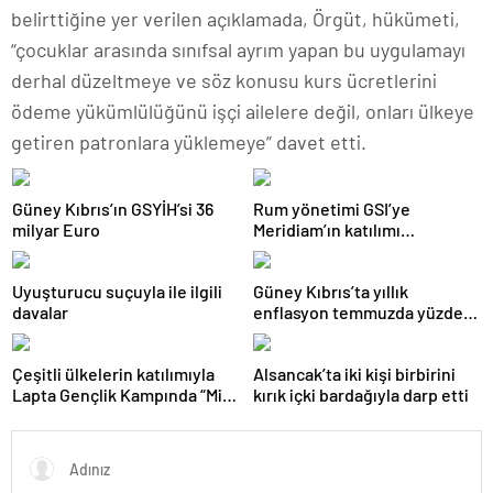
belirttiğine yer verilen açıklamada, Örgüt, hükümeti,
“çocuklar arasında sınıfsal ayrım yapan bu uygulamayı
derhal düzeltmeye ve söz konusu kurs ücretlerini
ödeme yükümlülüğünü işçi ailelere değil, onları ülkeye
getiren patronlara yüklemeye” davet etti.
Güney Kıbrıs’ın GSYİH’si 36
Rum yönetimi GSI’ye
milyar Euro
Meridiam’ın katılımı
anlaşmasının dışında ve
seyirci kaldı
Uyuşturucu suçuyla ile ilgili
Güney Kıbrıs’ta yıllık
davalar
enflasyon temmuzda yüzde
2,9 oldu
Çeşitli ülkelerin katılımıyla
Alsancak’ta iki kişi birbirini
Lapta Gençlik Kampında “Milli
kırık içki bardağıyla darp etti
Bilinç Kampı”
gerçekleştiriliyor