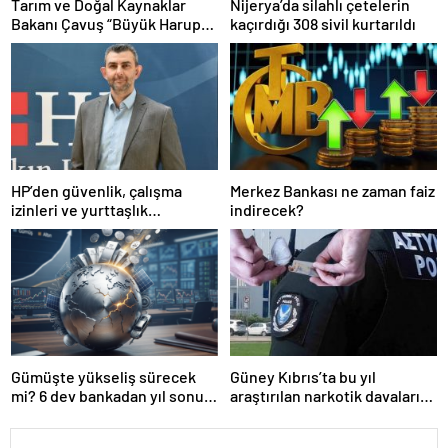
Tarım ve Doğal Kaynaklar
Nijerya’da silahlı çetelerin
Bakanı Çavuş “Büyük Harup
kaçırdığı 308 sivil kurtarıldı
Çalıştayı”na katıldı
HP’den güvenlik, çalışma
Merkez Bankası ne zaman faiz
izinleri ve yurttaşlık
indirecek?
uygulamalarına ilişkin
öneriler
Gümüşte yükseliş sürecek
Güney Kıbrıs’ta bu yıl
mi? 6 dev bankadan yıl sonu
araştırılan narkotik davaları
tahmini
718’e ulaştı…