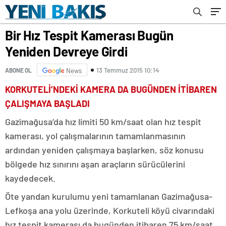
Bir Hız Tespit Kamerası Bugün
Yeniden Devreye Girdi
13 Temmuz 2015 10:14
ABONE OL
News
KORKUTELİ’NDEKİ KAMERA DA BUGÜNDEN İTİBAREN
ÇALIŞMAYA BAŞLADI
Gazimağusa’da hız limiti 50 km/saat olan hız tespit
kamerası, yol çalışmalarının tamamlanmasının
ardından yeniden çalışmaya başlarken, söz konusu
bölgede hız sınırını aşan araçların sürücülerini
kaydedecek.
Öte yandan kurulumu yeni tamamlanan Gazimağusa-
Lefkoşa ana yolu üzerinde, Korkuteli köyü civarındaki
hız tespit kamerası da bugünden itibaren 75 km/saat