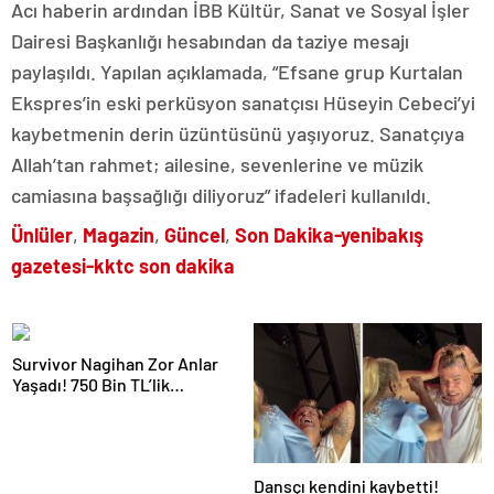
Acı haberin ardından İBB Kültür, Sanat ve Sosyal İşler
Dairesi Başkanlığı hesabından da taziye mesajı
paylaşıldı. Yapılan açıklamada, “Efsane grup Kurtalan
Ekspres’in eski perküsyon sanatçısı Hüseyin Cebeci’yi
kaybetmenin derin üzüntüsünü yaşıyoruz. Sanatçıya
Allah’tan rahmet; ailesine, sevenlerine ve müzik
camiasına başsağlığı diliyoruz” ifadeleri kullanıldı.
Ünlüler
,
Magazin
,
Güncel
,
Son Dakika-yenibakış
gazetesi-kktc son dakika
Survivor Nagihan Zor Anlar
Yaşadı! 750 Bin TL’lik
Estetiğini Anlattı
Dansçı kendini kaybetti!