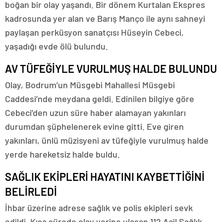
boğan bir olay yaşandı. Bir dönem Kurtalan Ekspres
kadrosunda yer alan ve Barış Manço ile aynı sahneyi
paylaşan perküsyon sanatçısı Hüseyin Cebeci,
yaşadığı evde ölü bulundu.
AV TÜFEĞİYLE VURULMUŞ HALDE BULUNDU
Olay, Bodrum’un Müsgebi Mahallesi Müsgebi
Caddesi’nde meydana geldi. Edinilen bilgiye göre
Cebeci’den uzun süre haber alamayan yakınları
durumdan şüphelenerek evine gitti. Eve giren
yakınları, ünlü müzisyeni av tüfeğiyle vurulmuş halde
yerde hareketsiz halde buldu.
SAĞLIK EKİPLERİ HAYATINI KAYBETTİĞİNİ
BELİRLEDİ
İhbar üzerine adrese sağlık ve polis ekipleri sevk
edildi. Kısa sürede olay yerine ulaşan 112 Acil Sağlık