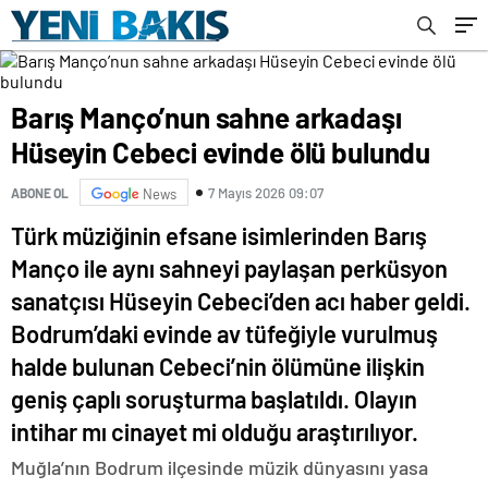
Barış Manço’nun sahne arkadaşı
Hüseyin Cebeci evinde ölü bulundu
7 Mayıs 2026 09:07
ABONE OL
News
Türk müziğinin efsane isimlerinden Barış
Manço ile aynı sahneyi paylaşan perküsyon
sanatçısı Hüseyin Cebeci’den acı haber geldi.
Bodrum’daki evinde av tüfeğiyle vurulmuş
halde bulunan Cebeci’nin ölümüne ilişkin
geniş çaplı soruşturma başlatıldı. Olayın
intihar mı cinayet mi olduğu araştırılıyor.
Muğla’nın Bodrum ilçesinde müzik dünyasını yasa