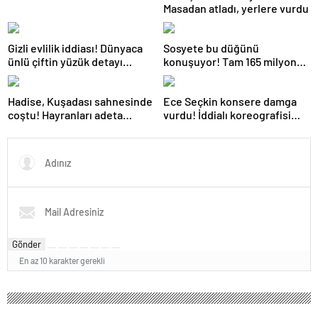
Masadan atladı, yerlere vurdu
Gizli evlilik iddiası! Dünyaca
Sosyete bu düğünü
ünlü çiftin yüzük detayı
konuşuyor! Tam 165 milyon
dikkat çekti
lira harcandı
Hadise, Kuşadası sahnesinde
Ece Seçkin konsere damga
coştu! Hayranları adeta
vurdu! İddialı koreografisi
kendinden geçti
dikkat çekti
Gönder
En az 10 karakter gerekli