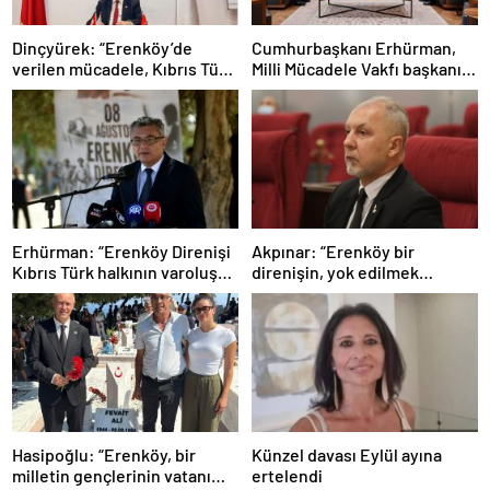
Dinçyürek: “Erenköy’de
Cumhurbaşkanı Erhürman,
verilen mücadele, Kıbrıs Türk
Milli Mücadele Vakfı başkanı
halkının vatanına sahip çıkma
ve yönetim kurulu üyelerini
iradesinin en güçlü
kabul etti
göstergelerinden biri”
Erhürman: “Erenköy Direnişi
Akpınar: “Erenköy bir
Kıbrıs Türk halkının varoluş
direnişin, yok edilmek
mücadelesinde dönüm
istenen bir halkın ‘Ben
noktalarından biri”
buradayım ve var olmaya
devam edeceğim’ dediği yer”
Hasipoğlu: “Erenköy, bir
Künzel davası Eylül ayına
milletin gençlerinin vatanı
ertelendi