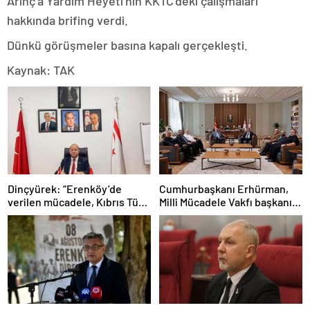
Arınç’a Yardım Heyeti’nin KKTC’deki çalışmaları
hakkında brifing verdi.
Dünkü görüşmeler basına kapalı gerçekleşti.
Kaynak: TAK
Dinçyürek: “Erenköy’de
Cumhurbaşkanı Erhürman,
verilen mücadele, Kıbrıs Türk
Milli Mücadele Vakfı başkanı
halkının vatanına sahip çıkma
ve yönetim kurulu üyelerini
iradesinin en güçlü
kabul etti
göstergelerinden biri”