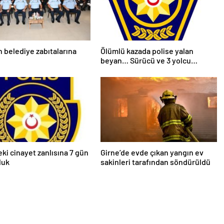
n belediye zabıtalarına
Ölümlü kazada polise yalan
beyan… Sürücü ve 3 yolcu
tutuklandı
eki cinayet zanlısına 7 gün
Girne’de evde çıkan yangın ev
luk
sakinleri tarafından söndürüldü